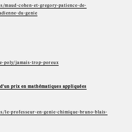
es/maud-cohen-et-gregory-patience-de-
adienne-du-genie
ne-poly/jamais-trop-poreux
 d’un prix en mathématiques appliquées
es/le-professeur-en-genie-chimique-bruno-blais-