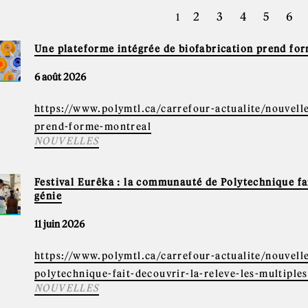
GES
2
3
4
5
6
1
Une plateforme intégrée de biofabrication prend fo
6 août 2026
https://www.polymtl.ca/carrefour-actualite/nouvell
prend-forme-montreal
NOUVELLES
Festival Eurêka : la communauté de Polytechnique fait
génie
11 juin 2026
https://www.polymtl.ca/carrefour-actualite/nouvell
polytechnique-fait-decouvrir-la-releve-les-multiples
NOUVELLES