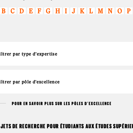
B
C
D
E
F
G
H
I
J
K
L
M
N
O
P
POUR EN SAVOIR PLUS SUR LES PÔLES D'EXCELLENCE
JETS DE RECHERCHE POUR ÉTUDIANTS AUX ÉTUDES SUPÉRIE