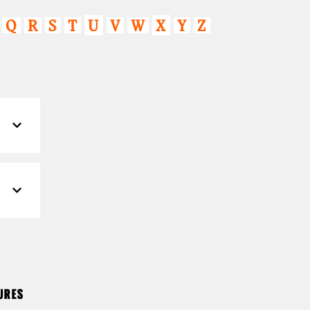
Q
R
S
T
U
V
W
X
Y
Z
URES