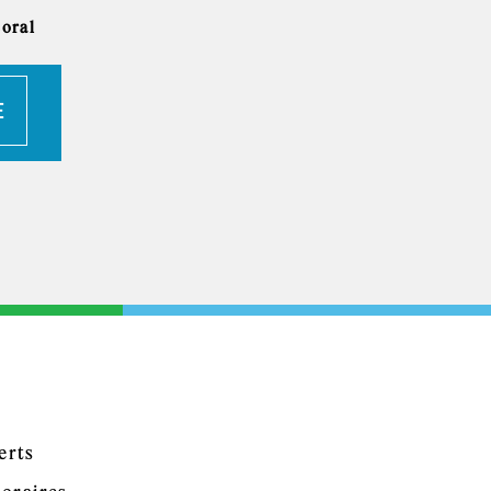
soral
E
erts