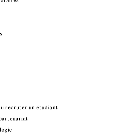
horaires
es
u recruter un étudiant
partenariat
logie