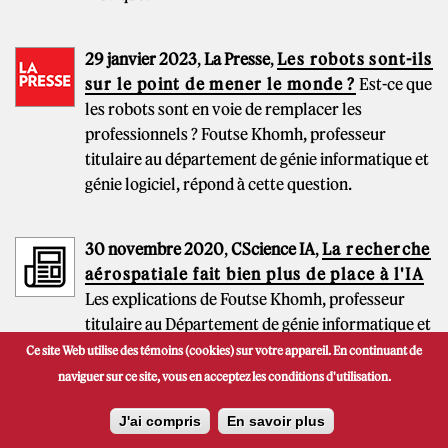
29 janvier 2023
,
La Presse
,
Les robots sont-ils
sur le point de mener le monde ?
Est-ce que
les robots sont en voie de remplacer les
professionnels ? Foutse Khomh, professeur
titulaire au département de génie informatique et
génie logiciel, répond à cette question.
30 novembre 2020
,
CScience IA
,
La recherche
aérospatiale fait bien plus de place à l'IA
Les explications de Foutse Khomh, professeur
titulaire au Département de génie informatique et
génie logiciel de Polytechnique Montréal et
Ce site Web utilise des témoins (cookies) sur votre appareil. En continuant de
chercheur du projet DEEL (DEpendable
naviguer sur ce site, vous en acceptez les conditions d'utilisation.
Explainable Learning).
J'ai compris
En savoir plus