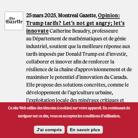
25 mars 2025
,
Montreal Gazette
,
Opinion:
Trump tarifs? Let’s not get angry; let’s
innovate
Catherine Beaudry, professeure
au Département de mathématiques et de génie
industriel, soutient que la meilleure réponse aux
tarifs imposés par Donald Trump est d’investir,
collaborer et innover afin de renforcer la
résilience de la chaîne d’approvisionnement et de
maximiser le potentiel d’innovation du Canada.
Elle propose des solutions concrètes, comme le
développement de l’agriculture urbaine,
l’exploitation locale des minéraux critiques et
l’amélioration des infrastructures de transport,
Ce site Web utilise des témoins (cookies) sur votre appareil. En continuant de
pour transformer cette crise en opportunité de
naviguer sur ce site, vous en acceptez les conditions d'utilisation.
croissance durable.
J'ai compris
En savoir plus