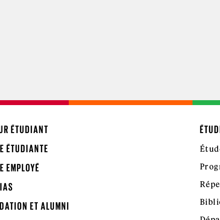
UR ÉTUDIANT
ÉTUD
E ÉTUDIANTE
Étud
Prog
E EMPLOYÉ
Répe
IAS
Bibl
DATION ET ALUMNI
Dépa