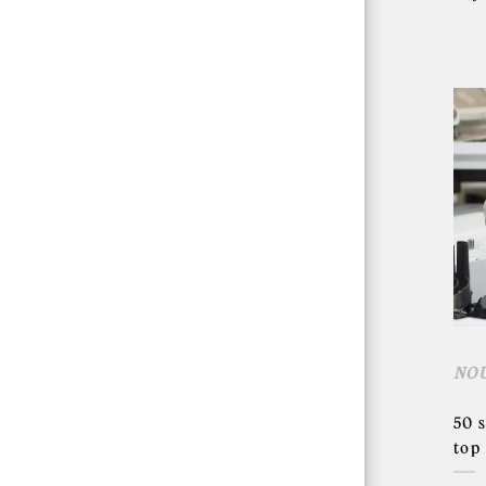
NO
50 
top