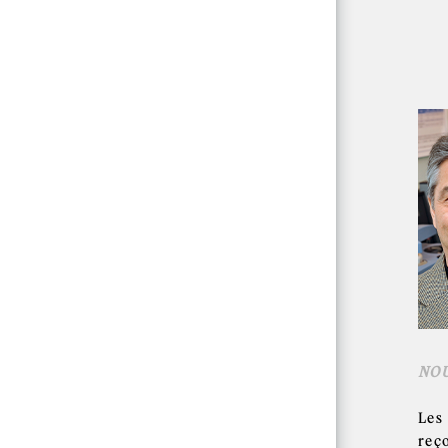
NO
Les 
reço