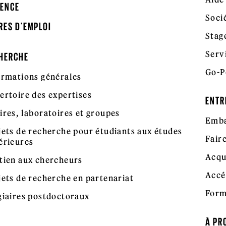
ENCE
Soci
RES D'EMPLOI
Stag
Serv
HERCHE
Go-P
ormations générales
ertoire des expertises
ENTR
ires, laboratoires et groupes
Emba
jets de recherche pour étudiants aux études
Fair
érieures
Acqu
tien aux chercheurs
Accé
jets de recherche en partenariat
Form
giaires postdoctoraux
À PR