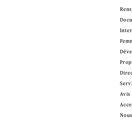
Rens
Docu
Inte
Femm
Déve
Prop
Dire
Serv
Avis 
Acce
Nous