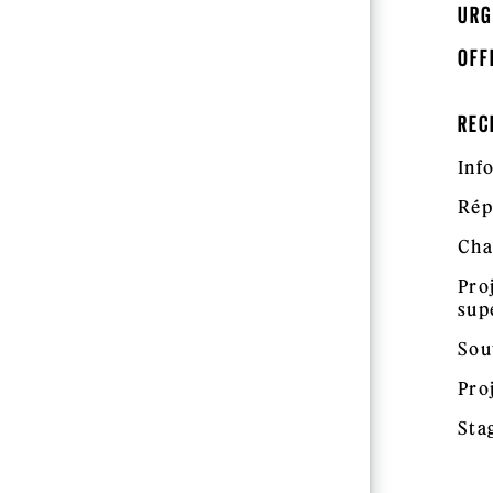
URG
OFF
REC
Inf
Rép
Cha
Pro
sup
Sou
Pro
Sta