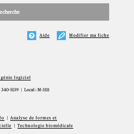
recherche
Aide
Modifier ma fiche
génie logiciel
4) 340-5139
Local : M-3111
éo
Analyse de formes et
cielle
Technologie biomédicale