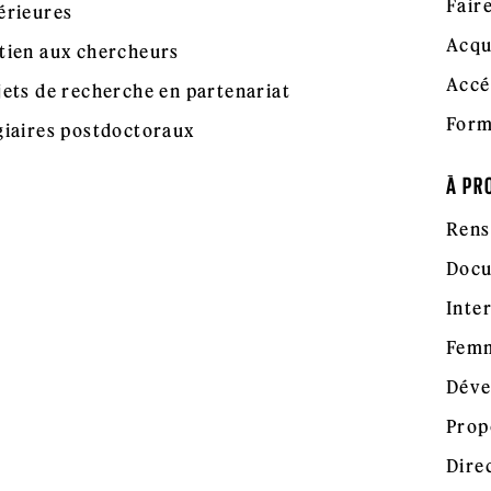
Fair
érieures
Acqu
tien aux chercheurs
Accé
jets de recherche en partenariat
Form
giaires postdoctoraux
À PR
Rens
Docu
Inte
Femm
Déve
Prop
Dire