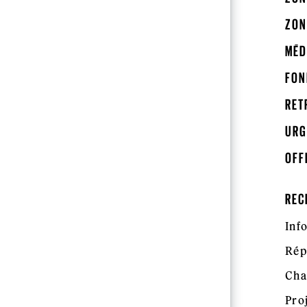
ZON
MÉD
FON
RET
URG
OFF
REC
Inf
Rép
Cha
Pro