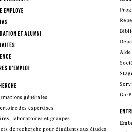
Prog
E EMPLOYÉ
Répe
IAS
Bibl
DATION ET ALUMNI
Dépa
RAITÉS
Aide
ENCE
Soci
RES D'EMPLOI
Stag
Serv
HERCHE
Go-P
ormations générales
ertoire des expertises
ENTR
ires, laboratoires et groupes
Emba
jets de recherche pour étudiants aux études