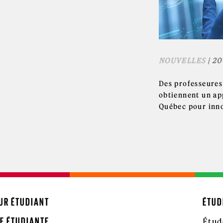
NOUVELLES
| 20
Des professeures
obtiennent un ap
Québec pour inno
UR ÉTUDIANT
ÉTUD
E ÉTUDIANTE
Étud