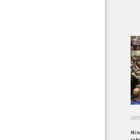
NO
Min
sub