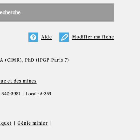
recherche
Aide
Modifier ma fiche
A (CIMR), PhD (IPGP-Paris 7)
que et des mines
4) 340-3981
Local : A-353
ique)
Génie minier