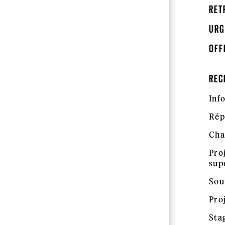
RET
URG
OFF
REC
Inf
Rép
Cha
Pro
sup
Sou
Pro
Sta