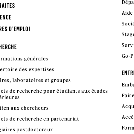
Dépa
RAITÉS
Aide
ENCE
Soci
RES D'EMPLOI
Stag
Serv
HERCHE
Go-P
ormations générales
ertoire des expertises
ENTR
ires, laboratoires et groupes
Emba
jets de recherche pour étudiants aux études
Fair
érieures
Acqu
tien aux chercheurs
Accé
jets de recherche en partenariat
Form
giaires postdoctoraux