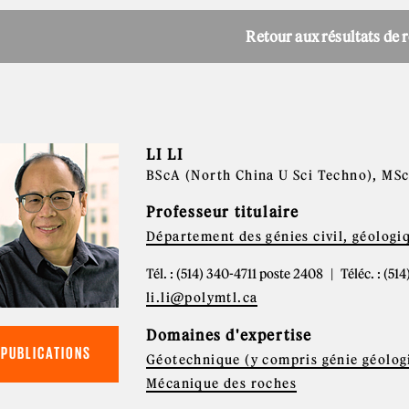
Retour aux résultats de 
LI LI
BScA (North China U Sci Techno), MSc
Professeur titulaire
Département des génies civil, géologi
Tél. : (514) 340-4711 poste 2408
Téléc. : (51
li.li@polymtl.ca
Domaines d'expertise
PUBLICATIONS
Géotechnique (y compris génie géolog
Mécanique des roches