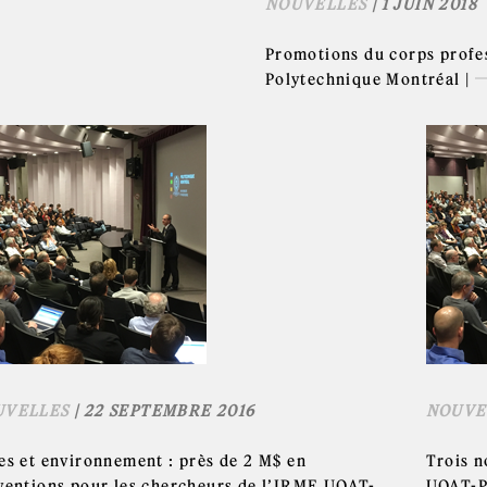
NOUVELLES
| 1 JUIN 2018
Promotions du corps profe
Polytechnique Montréal |
UVELLES
| 22 SEPTEMBRE 2016
NOUVE
es et environnement : près de 2 M$ en
Trois n
ventions pour les chercheurs de l’IRME UQAT-
UQAT-P