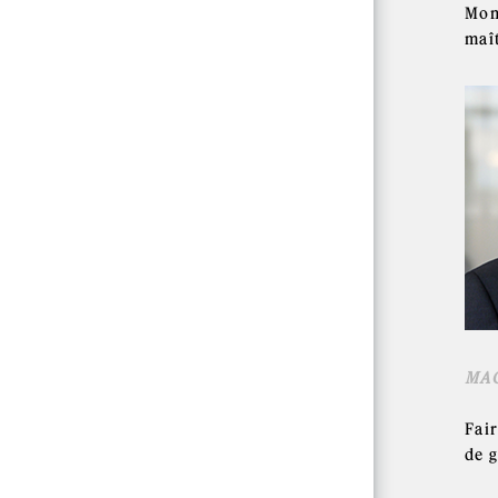
Mon
maît
MAG
Fai
de g