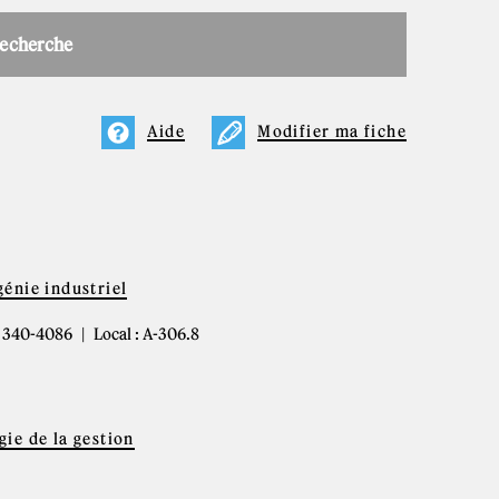
recherche
Aide
Modifier ma fiche
énie industriel
4) 340-4086
Local : A-306.8
gie de la gestion