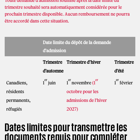
Toute demande d’admission soumise après la date limite du
trimestre souhaité sera automatiquement considérée pour le
prochain trimestre disponible. Aucun remboursement ne pourra
être accordé dans cette situation.
Date limite du dépôt de la demande
d'admission
Trimestre
Trimestre d’hiver
Trimestre
d’automne
d’été
er
er
er
er
Canadiens,
1
juin
1
novembre
(1
1
février
résidents
octobre pour les
permanents,
admissions de l'hiver
réfugiés
2027)
Dates limites pour transmettre les
documents requis pour compléter