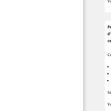
V
P
d
c
Ca
S
V