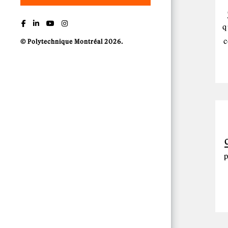
q
c
© Polytechnique Montréal 2026.
p