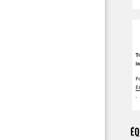
T
i
P
É
.
ÉQ