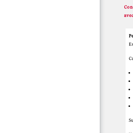
Conc
avec
P
E
Ca
S