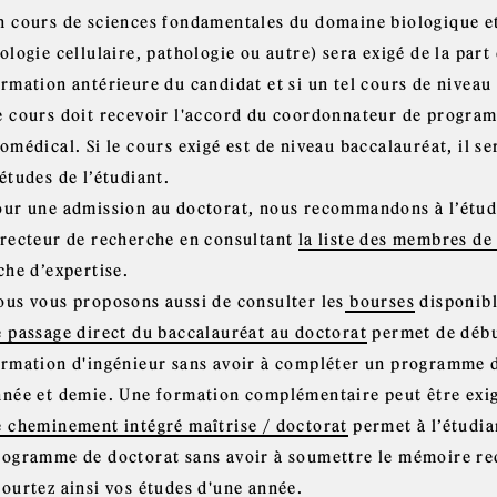
n cours de sciences fondamentales du domaine biologique et
ologie cellulaire, pathologie ou autre) sera exigé de la par
rmation antérieure du candidat et si un tel cours de niveau 
e cours doit recevoir l'accord du coordonnateur de programm
iomédical. Si le cours exigé est de niveau baccalauréat, il 
études de l’étudiant.
our une admission au doctorat, nous recommandons à l’étud
irecteur de recherche en consultant
la liste des membres de 
che d’expertise.
ous vous proposons aussi de consulter les
bourses
disponibl
e passage direct du baccalauréat au doctorat
permet de début
ormation d'ingénieur sans avoir à compléter un programme d
nnée et demie. Une formation complémentaire peut être exig
e cheminement intégré maîtrise / doctorat
permet à l’étudian
rogramme de doctorat sans avoir à soumettre le mémoire req
courtez ainsi vos études d'une année.