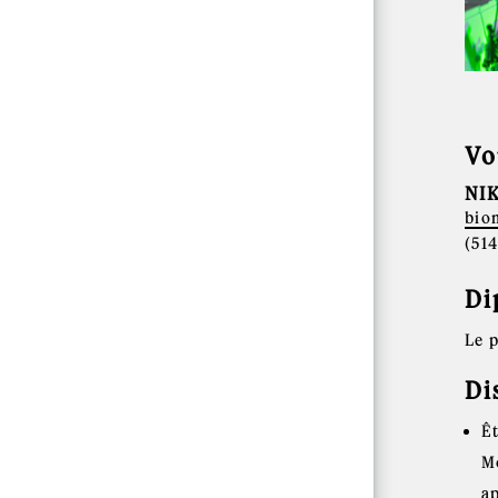
Vo
NI
bio
(51
Di
Le 
Di
Ê
M
a