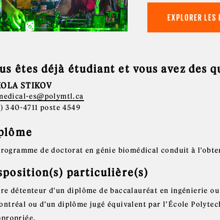
EXPLORER LES
us êtes déjà étudiant et vous avez des 
KOLA STIKOV
medical-es@polymtl.ca
4) 340-4711 poste 4549
plôme
programme de doctorat en génie biomédical conduit à l'obte
sposition(s) particulière(s)
tre détenteur d'un diplôme de baccalauréat en ingénierie ou
ontréal ou d’un diplôme jugé équivalent par l’École Polyte
ppropriée.