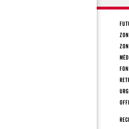
FUT
ZON
ZON
MÉD
FON
RET
URG
OFF
REC