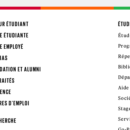
UR ÉTUDIANT
ÉTUD
E ÉTUDIANTE
Étud
Prog
E EMPLOYÉ
Répe
IAS
Bibl
DATION ET ALUMNI
Dépa
RAITÉS
Aide
ENCE
Soci
RES D'EMPLOI
Stag
Serv
HERCHE
Go-P