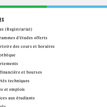
ES
es (Registrariat)
rammes d'études offerts
rtoire des cours et horaires
iothèque
rtements
 financière et bourses
étés techniques
es et emplois
ices aux étudiants
oly