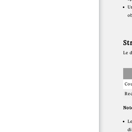
U
ob
St
Le 
Cou
Rec
Not
L
d