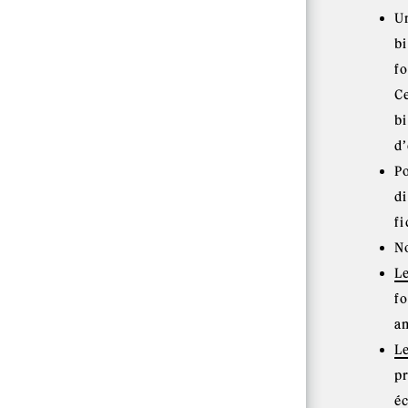
U
bi
fo
C
b
d’
P
d
fi
N
L
f
a
L
p
é