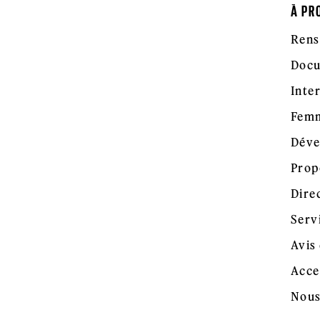
À PR
Rens
Docu
Inte
Femm
Déve
Prop
Dire
Serv
Avis 
Acce
Nous