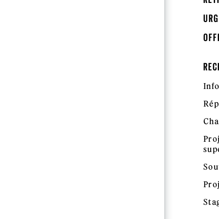
URG
OFF
REC
Inf
Rép
Cha
Pro
sup
Sou
Pro
Sta