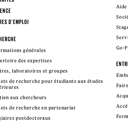
Aide
ENCE
Soci
RES D'EMPLOI
Stag
Serv
HERCHE
Go-P
ormations générales
ertoire des expertises
ENTR
ires, laboratoires et groupes
Emba
jets de recherche pour étudiants aux études
Fair
érieures
Acqu
tien aux chercheurs
Accé
jets de recherche en partenariat
Form
giaires postdoctoraux