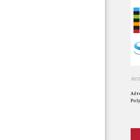
NO
Aéro
Pol