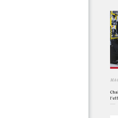
MAG
Cha
l’ef