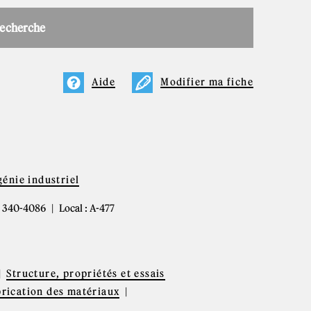
recherche
Aide
Modifier ma fiche
énie industriel
4) 340-4086
Local : A-477
Structure, propriétés et essais
brication des matériaux