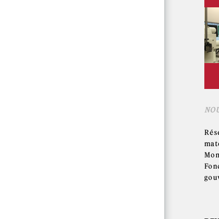
NO
Rés
mat
Mon
Fon
gou