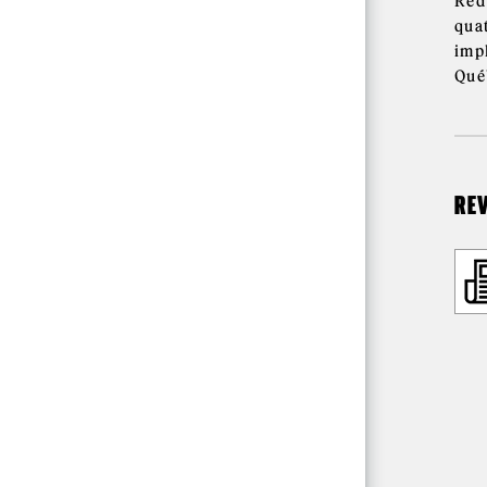
Rédu
qua
imp
Qué
RE