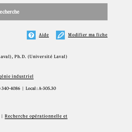
recherche
Aide
Modifier ma fiche
Laval), Ph.D. (Université Laval)
énie industriel
4) 340-4086
Local : A-305.30
Recherche opérationnelle et