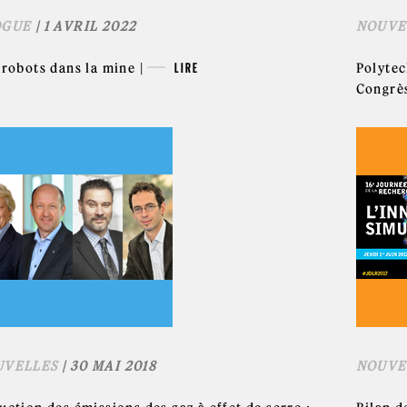
OGUE
| 1 AVRIL 2022
NOUVE
 robots dans la mine |
LIRE
Polytec
Congrès
UVELLES
| 30 MAI 2018
NOUVE