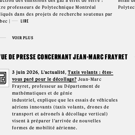
ction des émissions des gaz à effet de serre :
Bilan d
tre professeurs de Polytechnique Montréal
Polytec
liqués dans des projets de recherche soutenus par
bec |
LIRE
VOIR PLUS
VUE DE PRESSE CONCERNANT JEAN-MARC FRAYRET
3 juin 2026
,
L'actualité
,
Taxis volants : êtes-
vous paré pour le décollage?
Jean-Marc
Frayret, professeur au Département de
mathématiques et de génie
industriel, explique que les essais de véhicules
aériens innovants (taxis volants, drones de
transport et aéronefs à décollage vertical)
visent à préparer l’arrivée de nouvelles
formes de mobilité aérienne.