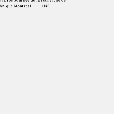
e la 16e Journée de la recherche de
hnique Montréal |
LIRE