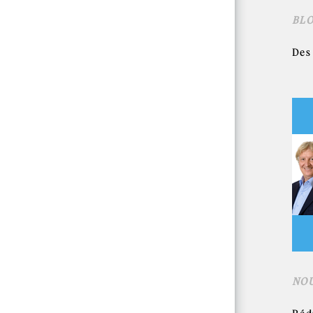
BL
Des
NO