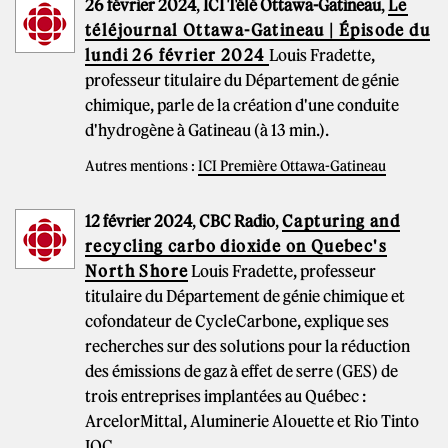
26 février 2024
,
ICI Télé Ottawa-Gatineau
,
Le
téléjournal Ottawa-Gatineau | Épisode du
lundi 26 février 2024
Louis Fradette,
professeur titulaire du Département de génie
chimique, parle de la création d'une conduite
d'hydrogène à Gatineau (à 13 min.).
Autres mentions :
ICI Première Ottawa-Gatineau
12 février 2024
,
CBC Radio
,
Capturing and
recycling carbo dioxide on Quebec's
North Shore
Louis Fradette, professeur
titulaire du Département de génie chimique et
cofondateur de CycleCarbone, explique ses
recherches sur des solutions pour la réduction
des émissions de gaz à effet de serre (GES) de
trois entreprises implantées au Québec :
ArcelorMittal, Aluminerie Alouette et Rio Tinto
IOC.