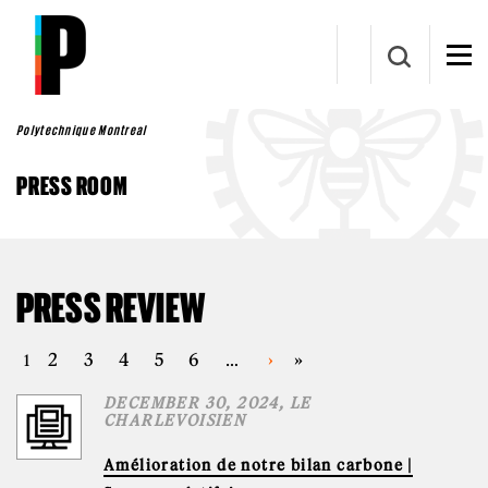
Skip to main content
Polytechnique Montreal
PRESS ROOM
PRESS REVIEW
PAGES
2
3
4
5
6
›
»
1
…
DECEMBER 30, 2024, LE
CHARLEVOISIEN
Amélioration de notre bilan carbone |