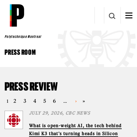
Skip to main content
Polytechnique Montreal
PRESS ROOM
PRESS REVIEW
PAGES
2
3
4
5
6
›
»
1
…
JULY 29, 2026, CBC NEWS
What is open-weight AI, the tech behind
Kimi K3 that's turning heads in Silicon