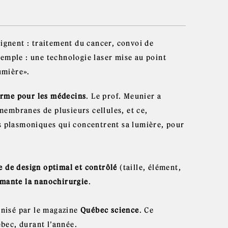
soignent : traitement du cancer, convoi de
xemple : une technologie laser mise au point
umière».
arme pour les médecins
. Le prof. Meunier a
 membranes de plusieurs cellules, et ce,
es plasmoniques qui concentrent sa lumière, pour
e
de design optimal et contrôlé
(taille, élément,
rmante la nanochirurgie
.
anisé par le magazine
Québec science
. Ce
bec, durant l’année.