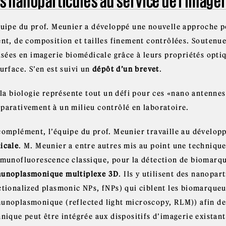
s nanoparticules au service de l’image
quipe du prof. Meunier a développé une nouvelle approche 
ent, de composition et tailles finement contrôlées. Soutenu
lisées en imagerie biomédicale grâce à leurs propriétés opt
urface. S’en est suivi un
dépôt d’un brevet
.
, la biologie représente tout un défi pour ces «nano antenne
parativement à un milieu contrôlé en laboratoire.
complément, l’équipe du prof. Meunier travaille au dévelo
icale
. M. Meunier a entre autres mis au point une techniqu
mmunofluorescence classique, pour la détection de biomarque
unoplasmonique multiplexe 3D
. Ils y utilisent des nanopa
ctionalized plasmonic NPs, fNPs) qui ciblent les biomarque
unoplasmonique (reflected light microscopy, RLM)) afin de 
nique peut être intégrée aux dispositifs d’imagerie existant