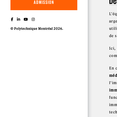
De
ADMISSION
L’é
arg
uti
© Polytechnique Montréal 2026.
de s
Ici
com
En 
méd
l’i
imm
fun
imm
tech