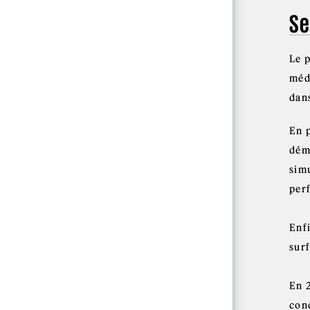
Se
Le p
méd
dans
En p
démo
sim
per
Enf
sur
En 
con