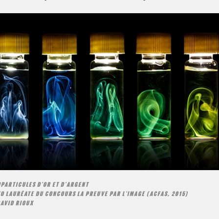
PARTICULES D'OR ET D'ARGENT
O LAURÉATE DU CONCOURS LA PREUVE PAR L'IMAGE (ACFAS, 2015)
DAVID RIOUX