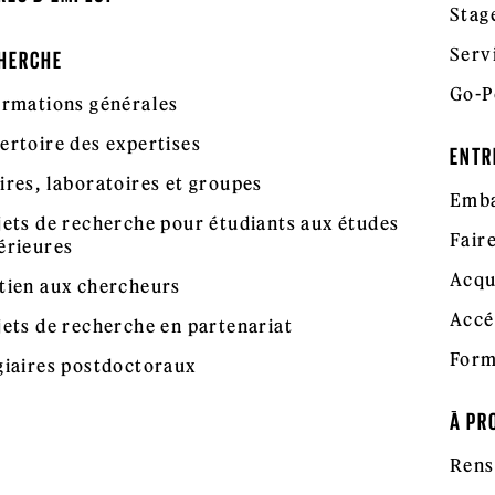
Stag
Serv
HERCHE
Go-P
ormations générales
ertoire des expertises
ENTR
ires, laboratoires et groupes
Emba
jets de recherche pour étudiants aux études
Fair
érieures
Acqu
tien aux chercheurs
Accé
jets de recherche en partenariat
Form
giaires postdoctoraux
À PR
Rens