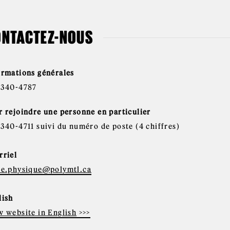
ONTACTEZ-NOUS
ormations générales
-340-4787
r rejoindre une personne en particulier
-340-4711 suivi du numéro de poste (4 chiffres)
rriel
ie.physique@polymtl.ca
lish
w website in English
>>>