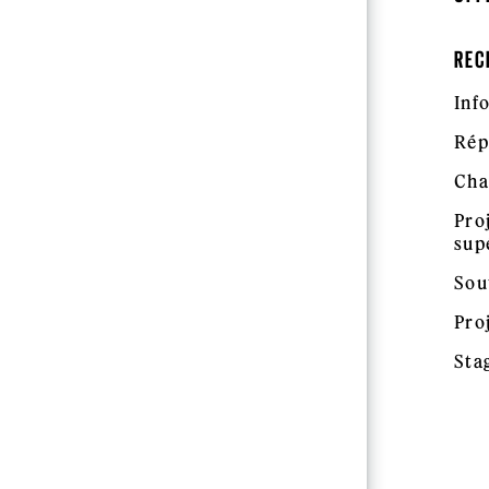
REC
Inf
Rép
Cha
Pro
sup
Sou
Pro
Sta