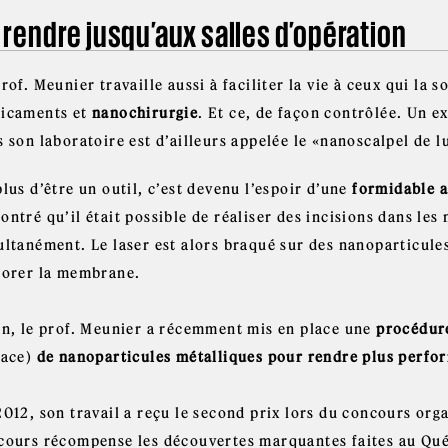
 rendre jusqu’aux salles d’opération
rof. Meunier travaille aussi à faciliter la vie à ceux qui la 
icaments et
nanochirurgie
. Et ce, de façon contrôlée. Un e
 son laboratoire est d’ailleurs appelée le «nanoscalpel de l
lus d’être un outil, c’est devenu l’espoir d’une
formidable 
ntré qu’il était possible de réaliser des incisions dans les
ultanément. Le laser est alors braqué sur des nanoparticul
forer la membrane.
in, le prof. Meunier a récemment mis en place une
procédur
face)
de nanoparticules métalliques
pour rendre plus perfo
2012, son travail a reçu le second prix lors du concours org
cours récompense les découvertes marquantes faites au Qué