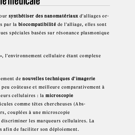
rie médicale
pour
synthétiser des nanomatériaux
d’alliages or-
es par la
biocompatibilité
de l’alliage, elles sont
iques spéciales basées sur résonance plasmonique
s», l’environnement cellulaire étant complexe
ppement de
nouvelles techniques d’imagerie
e peu coûteuse et meilleure comparativement à
urs cellulaires : la
microscopie
rticules comme têtes chercheuses (Abs-
urs, couplées à une microscopie
discriminer les marqueurs cellulaires. La
s afin de faciliter son déploiement.