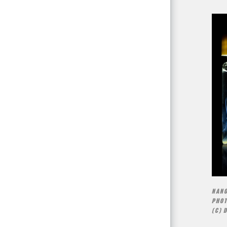
NANO
PHOT
(C) 