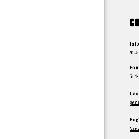
C
Inf
514
Pou
514
Cou
gen
Eng
Vie