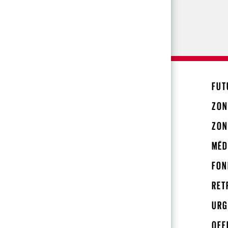
FUT
ZON
ZON
MÉD
FON
RET
URG
OFF