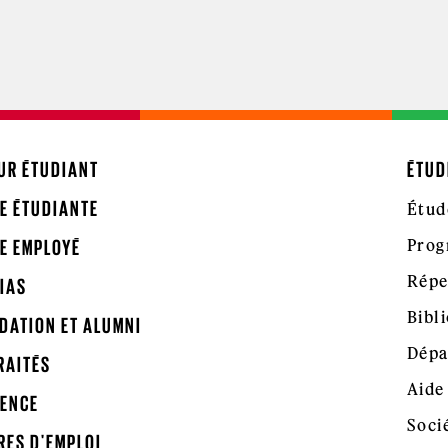
UR ÉTUDIANT
ÉTUD
E ÉTUDIANTE
Étud
Prog
E EMPLOYÉ
Répe
IAS
Bibl
DATION ET ALUMNI
Dépa
RAITÉS
Aide
ENCE
Soci
RES D'EMPLOI