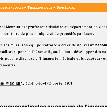
otechnologie ● Théranostique ● Biomédical
hel Meunier
est
professeur titulaire
au département de Géni
Laboratoire de plasmonique et de procédés par laser
.
re ses murs, son équipe s’affaire à créer de nouveaux
nanoma
médicaux
, pour la
théranostique
. Le but : développer des na
ois pour le diagnostic (l’imagerie médicale et biocapteur) et
itements).
(514) 340-4711 poste 4971