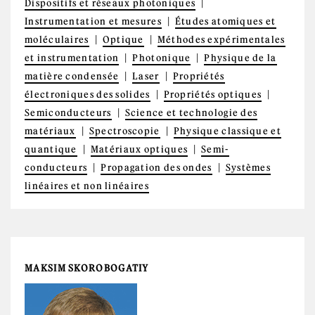
Dispositifs et réseaux photoniques
Instrumentation et mesures
Études atomiques et
moléculaires
Optique
Méthodes expérimentales
et instrumentation
Photonique
Physique de la
matière condensée
Laser
Propriétés
électroniques des solides
Propriétés optiques
Semiconducteurs
Science et technologie des
matériaux
Spectroscopie
Physique classique et
quantique
Matériaux optiques
Semi-
conducteurs
Propagation des ondes
Systèmes
linéaires et non linéaires
MAKSIM SKOROBOGATIY