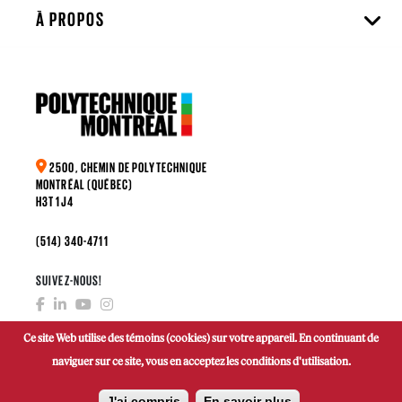
À PROPOS
2500, CHEMIN DE POLYTECHNIQUE
MONTRÉAL (QUÉBEC)
H3T 1J4
(514) 340-4711
SUIVEZ-NOUS!
Ce site Web utilise des témoins (cookies) sur votre appareil. En continuant de
naviguer sur ce site, vous en acceptez les conditions d'utilisation.
FAIRE UN DON
J'ai compris
En savoir plus