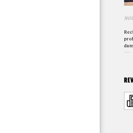
NO
Rec
pro
dan
RE