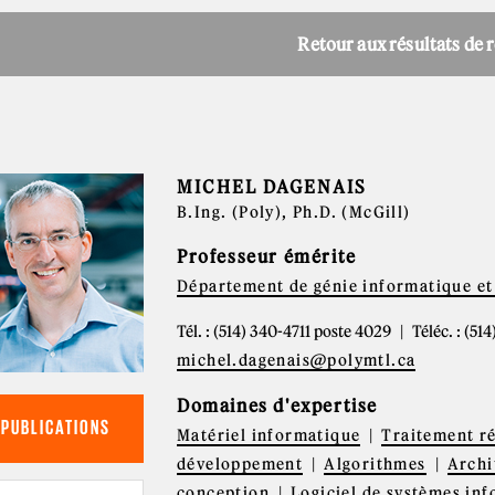
Retour aux résultats de 
MICHEL DAGENAIS
B.Ing. (Poly), Ph.D. (McGill)
Professeur émérite
Département de génie informatique et 
Tél. : (514) 340-4711 poste 4029
Téléc. : (51
michel.dagenais@polymtl.ca
Domaines d'expertise
PUBLICATIONS
Matériel informatique
Traitement ré
développement
Algorithmes
Archi
conception
Logiciel de systèmes in