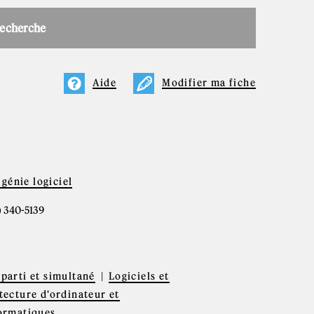
recherche
Aide
Modifier ma fiche
génie logiciel
4) 340-5139
parti et simultané
Logiciels et
tecture d'ordinateur et
formatiques