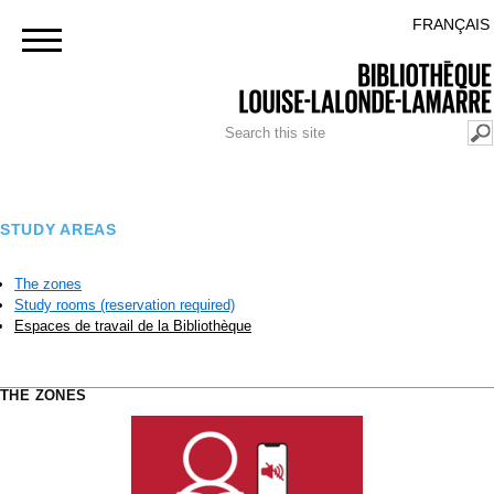
Skip to
BACK TO THE POLYTECHNIQUE MONTRÉAL PORTAL
FRANÇAIS
main
content
SEARCH FORM
Search
STUDY AREAS
The zones
Study rooms (reservation required)
Espaces de travail de la Bibliothèque
THE ZONES
ZONE_SILENCIEUSE_EN.PNG