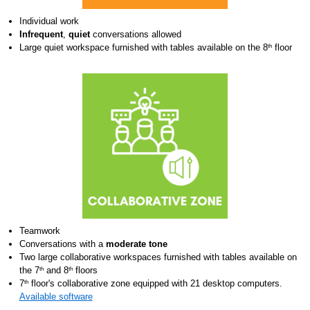
Individual work
Infrequent
,
quiet
conversations allowed
Large quiet workspace furnished with tables available on the 8
floor
th
ZONE_COLLABORATIVE_EN.PNG
Teamwork
Conversations with a
moderate tone
Two large collaborative workspaces furnished with tables available on
the 7
and 8
floors
th
th
7
floor's collaborative zone equipped with 21 desktop computers.
th
Available software