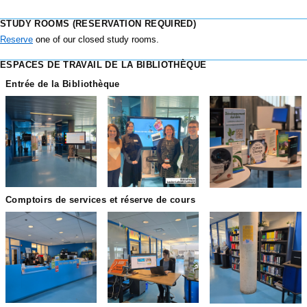
STUDY ROOMS (RESERVATION REQUIRED)
Reserve
one of our closed study rooms.
ESPACES DE TRAVAIL DE LA BIBLIOTHÈQUE
Entrée de la Bibliothèque
1_1.PNG
2_0.PNG
3_0.PNG
Comptoirs de services et réserve de cours
4_0.PNG
5_0.PNG
6_0.PNG