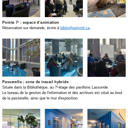
Pointe 7
: espace d'animation
e
Réservation sur demande, écrire à
biblio@polymtl.ca
.
22.PNG
23.PNG
24.PNG
Passerelle : zone de travail hybride
Située dans la Bibliothèque, au 7
étage des pavillons Lassonde.
e
Le bureau de la gestion de l'information et des archives est situé au bout
de la passerelle, ainsi que le mur d'exposition.
25_0.PNG
26.PNG
27.PNG