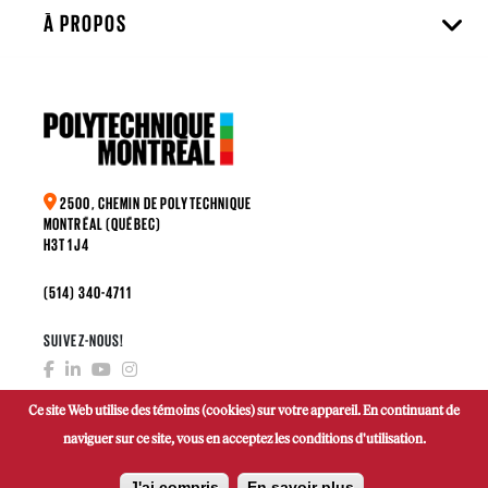
À PROPOS
2500, CHEMIN DE POLYTECHNIQUE
MONTRÉAL (QUÉBEC)
H3T 1J4
(514) 340-4711
SUIVEZ-NOUS!
Ce site Web utilise des témoins (cookies) sur votre appareil. En continuant de
naviguer sur ce site, vous en acceptez les conditions d'utilisation.
FAIRE UN DON
J'ai compris
En savoir plus