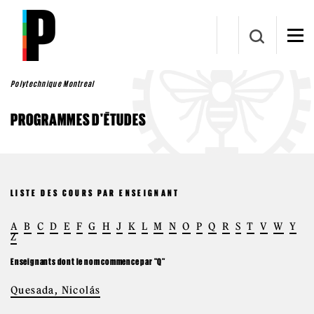
Aller au contenu principal
Polytechnique Montreal
PROGRAMMES D'ÉTUDES
LISTE DES COURS PAR ENSEIGNANT
A
B
C
D
E
F
G
H
J
K
L
M
N
O
P
Q
R
S
T
V
W
Y
Z
Enseignants dont le nom commence par "Q"
Quesada, Nicolás