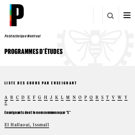
Aller au contenu principal
Polytechnique Montreal
PROGRAMMES D'ÉTUDES
LISTE DES COURS PAR ENSEIGNANT
A
B
C
D
E
F
G
H
J
K
L
M
N
O
P
Q
R
S
T
V
W
Y
Z
Enseignants dont le nom commence par "E"
El Hallaoui, Issmaïl