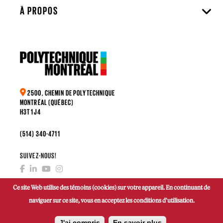
À PROPOS
2500, CHEMIN DE POLYTECHNIQUE
MONTRÉAL (QUÉBEC)
H3T 1J4
(514) 340-4711
SUIVEZ-NOUS!
Ce site Web utilise des témoins (cookies) sur votre appareil. En continuant de
naviguer sur ce site, vous en acceptez les conditions d'utilisation.
FAIRE UN DON
J'ai compris
En savoir plus