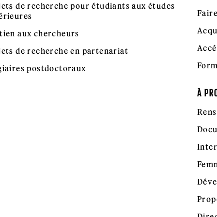
jets de recherche pour étudiants aux études
Fair
érieures
Acqu
tien aux chercheurs
Accé
jets de recherche en partenariat
Form
giaires postdoctoraux
À PR
Rens
Docu
Inte
Femm
Déve
Prop
Dire