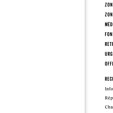
ZON
ZON
MÉD
FON
RET
URG
OFF
REC
Inf
Rép
Cha