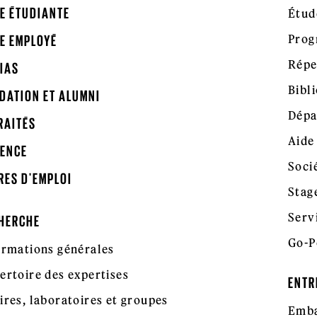
E ÉTUDIANTE
Étud
Prog
E EMPLOYÉ
Répe
IAS
Bibl
DATION ET ALUMNI
Dépa
RAITÉS
Aide
ENCE
Soci
RES D'EMPLOI
Stag
Serv
HERCHE
Go-P
ormations générales
ertoire des expertises
ENTR
ires, laboratoires et groupes
Emba