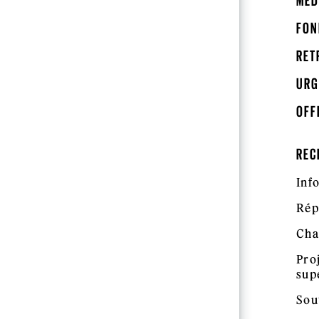
MÉD
FON
RET
URG
OFF
REC
Inf
Rép
Cha
Pro
sup
Sou