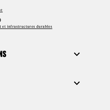
ue
)
 et infrastructures durables
ONS