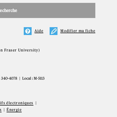
recherche
Aide
Modifier ma fiche
on Fraser University)
4) 340-4078
Local : M-5113
tifs électroniques
s
Énergie