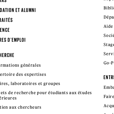
IAS
Bibl
DATION ET ALUMNI
Dépa
RAITÉS
Aide
ENCE
Soci
RES D'EMPLOI
Stag
Serv
HERCHE
Go-P
ormations générales
ertoire des expertises
ENTR
ires, laboratoires et groupes
Emba
jets de recherche pour étudiants aux études
Fair
érieures
Acqu
tien aux chercheurs