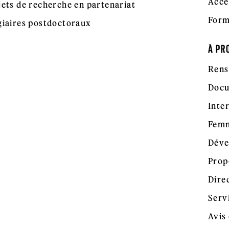
Accé
jets de recherche en partenariat
Form
giaires postdoctoraux
À PR
Rens
Docu
Inte
Femm
Déve
Prop
Dire
Serv
Avis 