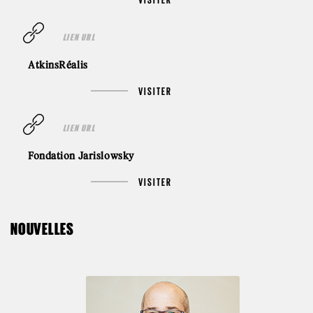
LIEN URL
AtkinsRéalis
VISITER
LIEN URL
Fondation Jarislowsky
VISITER
NOUVELLES