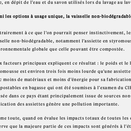
e, en dépit de l’eau et du savon utilisés lors du lavage au lav
mi les options à usage unique, la vaisselle non-biodégradabl
trairement à ce que l’on pourrait penser instinctivement, l
sselle non-biodégradable, notamment l’assiette en styromou
ironnementale globale que celle pouvant être compostée.
 facteurs principaux expliquent ce résultat : le poids et le
romousse est environ trois fois moins lourde qu’une assiett
 moins de matériaux et moins d’énergie pour sa fabrication.
postables en bagasse qui ont été soumises à l’examen du CI
lisée dans ce pays étant principalement issue de sources non
rication des assiettes génère une pollution importante.
me toute, quand on évalue les impacts totaux de toutes les é
erve que la majeure partie de ces impacts sont générés à l’é