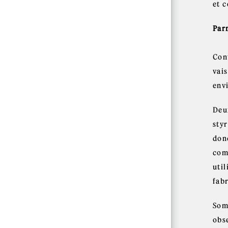
et c
Par
Con
vai
env
Deux
sty
donc
com
uti
fab
Som
obs