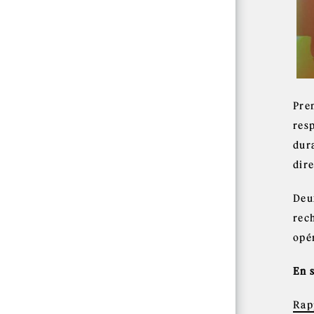
Prem
res
dur
dir
Deu
rec
opé
En 
Rap