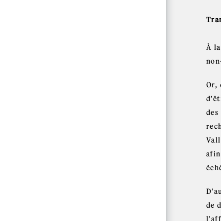
Tran
À la
non-
Or,
d’ê
des
rec
Vall
afin
éch
D’a
de 
l’af