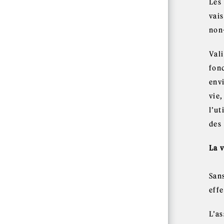
Les
vais
non
Val
fon
env
vie,
l’ut
des
La v
Sans
effe
L’as