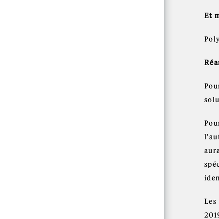
Et 
Poly
Réa
Pour
solu
Pour
l’a
aur
spé
iden
Les
201