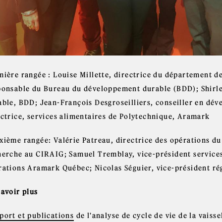
ière rangée : Louise Millette, directrice du département de
ponsable du Bureau du développement durable (BDD); Shirle
able, BDD; Jean-François Desgroseilliers, conseiller en dé
ectrice, services alimentaires de Polytechnique, Aramark
xième rangée: Valérie Patreau, directrice des opérations du
herche au CIRAIG; Samuel Tremblay, vice-président services
rations Aramark Québec; Nicolas Séguier, vice-président r
savoir plus
port et publications
de l'analyse de cycle de vie de la vaiss