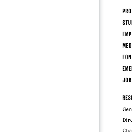
PRO
STU
EMP
MED
FON
EME
JOB
RES
Gen
Dir
Cha