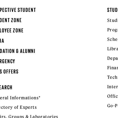
PECTIVE STUDENT
STUD
DENT ZONE
Stud
Prog
LOYEE ZONE
Sche
IA
Libr
DATION & ALUMNI
Depa
RGENCY
Fina
S OFFERS
Tech
Inte
EARCH
Offic
eral Informations*
Go-P
ectory of Experts
irs, Groups & Laboratories