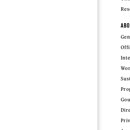
Res
ABO
Gen
Off
Int
Wom
Sus
Pro
Gou
Dir
Pri