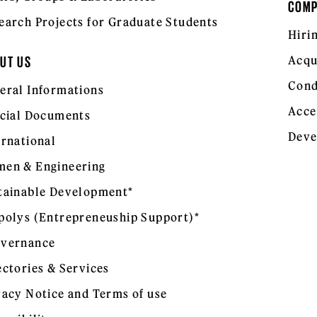
COM
earch Projects for Graduate Students
Hiri
Acqu
UT US
Cond
eral Informations
Acce
icial Documents
Deve
ernational
en & Engineering
tainable Development*
polys (Entrepreneuship Support)*
vernance
ectories & Services
vacy Notice and Terms of use