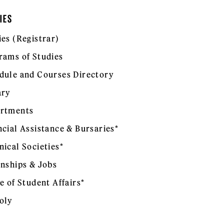
IES
ies (Registrar)
rams of Studies
dule and Courses Directory
ary
rtments
ncial Assistance & Bursaries*
nical Societies*
rnships & Jobs
e of Student Affairs*
oly