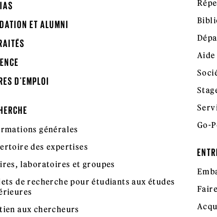
Répe
IAS
Bibl
DATION ET ALUMNI
Dépa
RAITÉS
Aide
ENCE
Soci
RES D'EMPLOI
Stag
Serv
HERCHE
Go-P
ormations générales
ertoire des expertises
ENTR
ires, laboratoires et groupes
Emba
jets de recherche pour étudiants aux études
Fair
érieures
Acqu
tien aux chercheurs