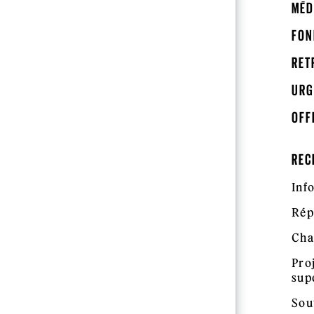
MÉD
FON
RET
URG
OFF
REC
Inf
Rép
Cha
Pro
sup
Sou