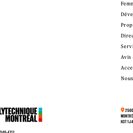
Femm
Déve
Prop
Dire
Serv
Avis 
Acce
Nous
2500
MONTRÉ
H3T 1J
 340-4711