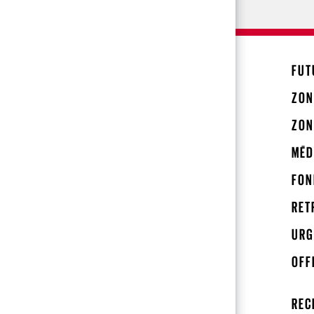
FUT
ZON
ZON
MÉD
FON
RET
URG
OFF
REC