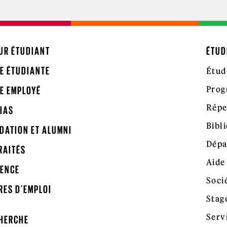
UR ÉTUDIANT
ÉTUD
E ÉTUDIANTE
Étud
Prog
E EMPLOYÉ
Répe
IAS
Bibl
DATION ET ALUMNI
Dépa
RAITÉS
Aide
ENCE
Soci
RES D'EMPLOI
Stag
Serv
HERCHE