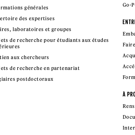
Go-P
ormations générales
ertoire des expertises
ENTR
ires, laboratoires et groupes
Emba
jets de recherche pour étudiants aux études
Fair
érieures
Acqu
tien aux chercheurs
Accé
jets de recherche en partenariat
Form
giaires postdoctoraux
À PR
Rens
Docu
Inte