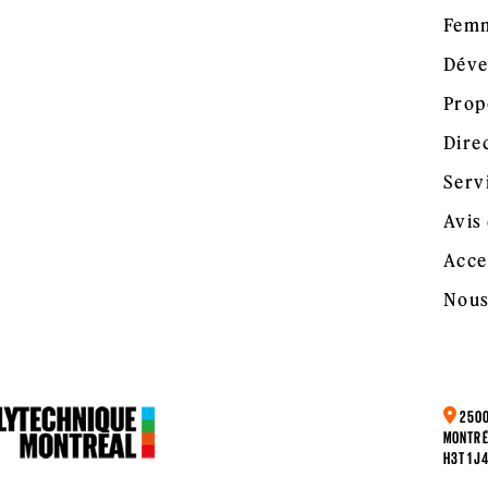
Femm
Déve
Prop
Dire
Serv
Avis 
Acce
Nous
2500
MONTRÉ
H3T 1J