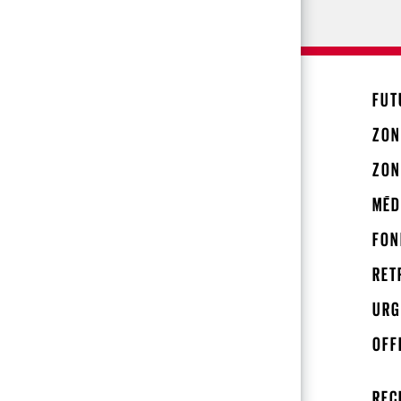
FUT
ZON
ZON
MÉD
FON
RET
URG
OFF
REC