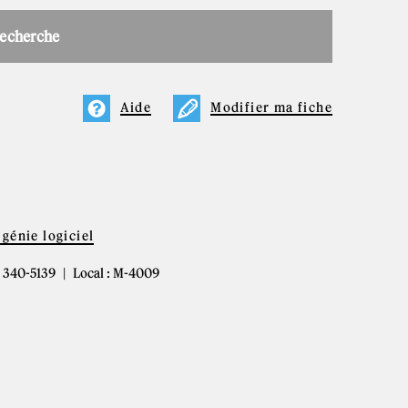
recherche
Aide
Modifier ma fiche
génie logiciel
4) 340-5139
Local : M-4009