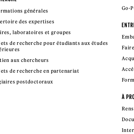
Go-P
ormations générales
ertoire des expertises
ENTR
ires, laboratoires et groupes
Emba
jets de recherche pour étudiants aux études
Fair
érieures
Acqu
tien aux chercheurs
Accé
jets de recherche en partenariat
Form
giaires postdoctoraux
À PR
Rens
Docu
Inte