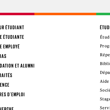
UR ÉTUDIANT
ÉTUD
E ÉTUDIANTE
Étud
Prog
E EMPLOYÉ
Répe
IAS
Bibl
DATION ET ALUMNI
Dépa
RAITÉS
Aide
ENCE
Soci
RES D'EMPLOI
Stag
Serv
HERCHE