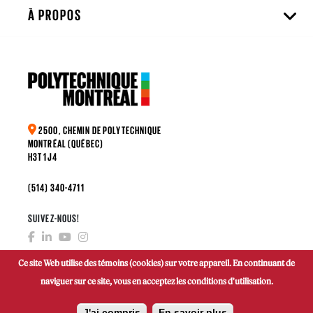
À PROPOS
2500, CHEMIN DE POLYTECHNIQUE
MONTRÉAL (QUÉBEC)
H3T 1J4
(514) 340-4711
SUIVEZ-NOUS!
Ce site Web utilise des témoins (cookies) sur votre appareil. En continuant de
naviguer sur ce site, vous en acceptez les conditions d'utilisation.
FAIRE UN DON
J'ai compris
En savoir plus