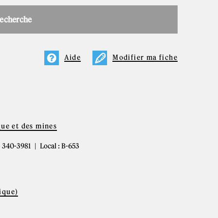
recherche
Aide
Modifier ma fiche
que et des mines
4) 340-3981
Local : B-653
ique)