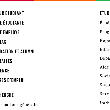
UR ÉTUDIANT
ÉTUD
E ÉTUDIANTE
Étud
Prog
E EMPLOYÉ
Répe
IAS
Bibl
DATION ET ALUMNI
Dépa
RAITÉS
Aide
ENCE
Soci
RES D'EMPLOI
Stag
Serv
HERCHE
Go-P
ormations générales