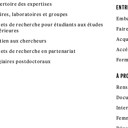
ertoire des expertises
ENTR
ires, laboratoires et groupes
Emba
jets de recherche pour étudiants aux études
Fair
érieures
Acqu
tien aux chercheurs
Accé
jets de recherche en partenariat
Form
giaires postdoctoraux
À PR
Rens
Docu
Inte
Femm