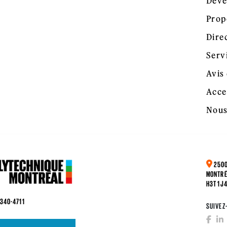
Déve
Prop
Dire
Serv
Avis 
Acce
Nous
2500
MONTRÉ
H3T 1J
 340-4711
SUIVEZ