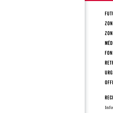
FUT
ZON
ZON
MÉD
FON
RET
URG
OFF
REC
Inf