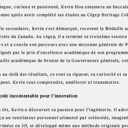
lingue, curieux et passionné, Kevin Hou entamera un baccal
omne après avoir complété ses études au Cégep Heritage Col
 le secondaire, Kevin s'est démarqué, recevant la Médaille
rale du Canada. Au cégep, il a terminé sa troisième session
rs et a conclu son parcours avec une moyenne générale de 99
lignés par le prix d’excellence académique de son programm
aille académique de bronze de la Gouverneure générale, cett
 au-delà des résultats, ce sont sa rigueur, sa curiosité et s
ppent. Kevin veut comprendre, améliorer et transmettre.
goût incontestable pour l’innovation
 tôt, Kevin a découvert sa passion pour l’ingénierie. Il ador
çu un ventilateur personnel alimenté par solénoïde, imagin
rimées en 3D, et développé même une méthode originale pour 