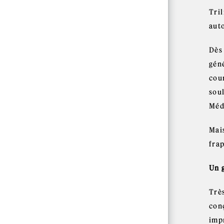
Tri
aut
Dès
géné
cou
sou
Méd
Mais
fra
Un 
Très
con
imp