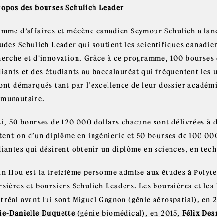
ropos des bourses Schulich Leader
omme d’affaires et mécène canadien Seymour Schulich a lan
tudes Schulich Leader qui soutient les scientifiques canadie
herche et d'innovation. Grâce à ce programme, 100 bourses 
diants et des étudiants au baccalauréat qui fréquentent les 
sont démarqués tant par l’excellence de leur dossier acadé
munautaire.
si, 50 bourses de 120 000 dollars chacune sont délivrées à d
tention d’un diplôme en ingénierie et 50 bourses de 100 000
diantes qui désirent obtenir un diplôme en sciences, en te
in Hou est la treizième personne admise aux études à Polyte
rsières et boursiers Schulich Leaders. Les boursières et les
tréal avant lui sont Miguel Gagnon (génie aérospatial), en 
ie-Danielle Duquette
(génie biomédical), en 2015,
Félix Des