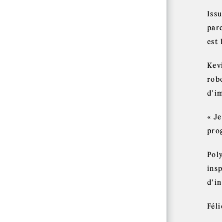
Iss
pare
est 
Kev
robo
d’i
« Je
prog
Pol
insp
d’in
Fél