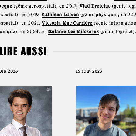
ocque
(génie aérospatial), en 2017,
Vlad Drelciuc
(génie logi
ospatial), en 2019,
Kathleen Lupien
(génie physique), en 20
ospatial), en 2021,
Victoria-Mae Carrière
(génie informatiq
anique), en 2023, et
Stefanie Lee Milczarek
(génie logiciel)
 LIRE AUSSI
UIN 2026
15 JUIN 2023