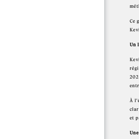
mét
Ce 
Kevi
Un 
Kev
rég
202
ent
À l
clar
et p
Une