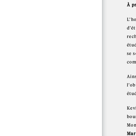
À p
L’h
d’é
rec
étu
se 
com
Ain
l’ob
étu
Kev
bou
Mon
Mar