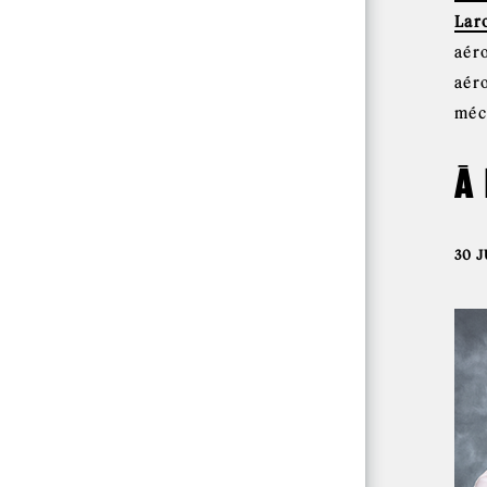
Lar
aér
aér
méc
À
30 J