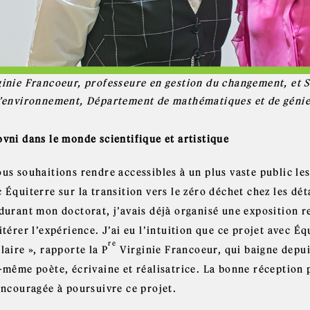
ginie Francoeur, professeure en gestion du changement, et 
l’environnement, Département de mathématiques et de génie 
ovni dans le monde scientifique et artistique
ous souhaitions rendre accessibles à un plus vaste public l
 Équiterre sur la transition vers le zéro déchet chez les dét
durant mon doctorat, j’avais déjà organisé une exposition rel
itérer l’expérience. J’ai eu l’intuition que ce projet avec É
re
laire », rapporte la P
Virginie Francoeur, qui baigne depuis
e-même poète, écrivaine et réalisatrice. La bonne réception 
 encouragée à poursuivre ce projet.