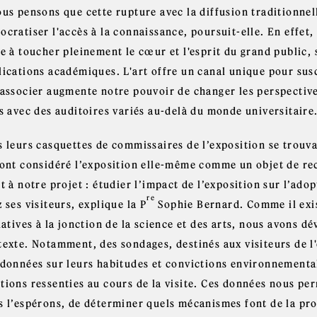
ous pensons que cette rupture avec la diffusion traditionnel
cratiser l'accès à la connaissance, poursuit-elle. En effet, 
e à toucher pleinement le cœur et l'esprit du grand public, 
ications académiques. L'art offre un canal unique pour susci
 associer augmente notre pouvoir de changer les perspectives
s avec des auditoires variés au-delà du monde universitaire.
s leurs casquettes de commissaires de l’exposition se trouva
 ont considéré l’exposition elle-même comme un objet de re
et à notre projet : étudier l’impact de l’exposition sur l’a
re
 ses visiteurs, explique la P
Sophie Bernard. Comme il exis
iatives à la jonction de la science et des arts, nous avons d
texte. Notamment, des sondages, destinés aux visiteurs de l'
 données sur leurs habitudes et convictions environnementale
tions ressenties au cours de la visite. Ces données nous per
s l’espérons, de déterminer quels mécanismes font de la prop