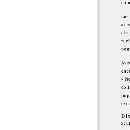
com
Les
ain
cir
rec
pour
Ave
enca
« N
col
imp
exc
Di
Scul