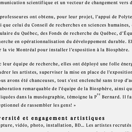
munication scientifique et un vecteur de changement vers 
 professeures ont obtenu, pour leur projet, l’appui de Polyt
si que celui du Conseil de recherches en sciences humaines
culaire du Québec, des Fonds de recherche du Québec, d’Équi
herche en opérationnalisation du développement durable. El
 la vie Montréal pour installer l’exposition à la Biosphère.
c leur équipe de recherche, elles ont déployé une folle éner
drer les artistes, superviser la mise en place de l’expositio
ous avons été chanceuses, tout s’est enclenché sans trop d’a
laboration remarquable de l’équipe de la Biosphère, ainsi qu
re
liquées dans la muséographie, témoigne la P
Bernard. Il fa
eptionnel de rassembler les gens! »
versité et engagement artistiques
pture, vidéo, photo, installation, BD… Les artistes recrutés