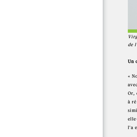
Vir
de 
Un 
« N
avec
Or, 
à ré
simi
ell
l'a