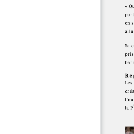
« Qu
part
en s
allu
Sa c
pris
bar
Re
Les
cré
l’o
la P