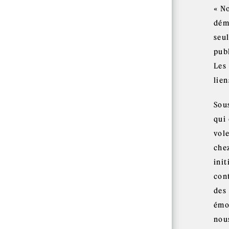
« N
démo
seul
publ
Les
lien
Sou
qui
vol
chez
init
con
des
émo
nou