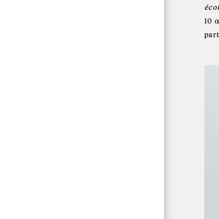
éco
10 
par