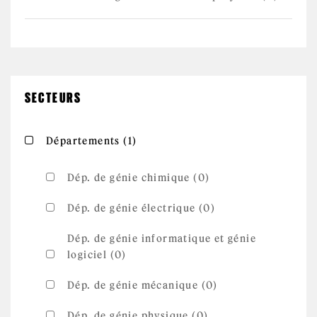
SECTEURS
Apply Départements filter
Apply Départements filter
Départements (1)
Dép. de génie chimique (0)
Dép. de génie électrique (0)
Dép. de génie informatique et génie
logiciel (0)
Dép. de génie mécanique (0)
Dép. de génie physique (0)