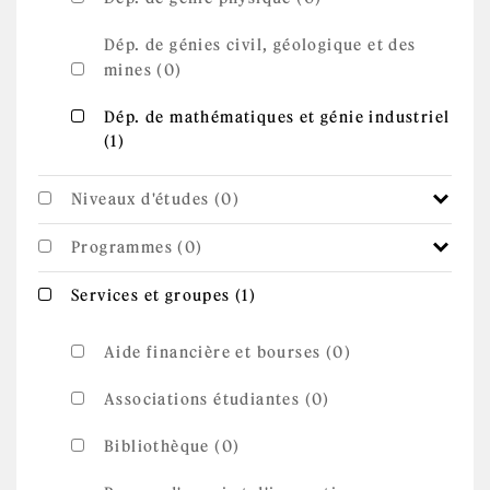
Dép. de génies civil, géologique et des
mines (0)
Apply Dép. de mathématiques et génie
Dép. de mathématiques et génie industriel
Apply Dép. de mathématiques et génie
(1)
industriel filter
industriel filter
Niveaux d'études (0)
Programmes (0)
Apply Services et
Apply Services et groupes filter
Services et groupes (1)
groupes filter
Aide financière et bourses (0)
Associations étudiantes (0)
Bibliothèque (0)