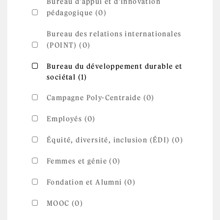
Bureau d'appui et d'innovation
pédagogique (0)
Bureau des relations internationales
(POINT) (0)
Apply Bureau du développement durable
Bureau du développement durable et
Apply Bureau du
sociétal (1)
et sociétal filter
développement durable et
sociétal filter
Campagne Poly-Centraide (0)
Employés (0)
Équité, diversité, inclusion (ÉDI) (0)
Femmes et génie (0)
Fondation et Alumni (0)
MOOC (0)