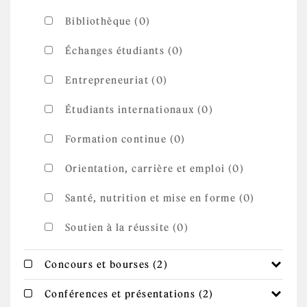
Bibliothèque (0)
Échanges étudiants (0)
Entrepreneuriat (0)
Étudiants internationaux (0)
Formation continue (0)
Orientation, carrière et emploi (0)
Santé, nutrition et mise en forme (0)
Soutien à la réussite (0)
Apply Concours et
Apply Concours et bourses filter
Concours et bourses (2)
bourses filter
Apply
Apply Conférences et présentations filter
Conférences et présentations (2)
Conférences