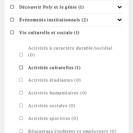
et
présentations
Apply Découvrir
Apply Découvrir Poly et le génie filter
Découvrir Poly et le génie (1)
filter
Poly et le génie
filter
Apply
Apply Événements institutionnels filter
Événements institutionnels (2)
Événements
institutionnels
filter
Apply Vie
Apply Vie culturelle et sociale filter
Vie culturelle et sociale (1)
culturelle et
sociale filter
Activités à caractère durable/sociétal
(0)
Apply Activités
Apply Activités culturelles filter
Activités culturelles (1)
culturelles filter
Activités étudiantes (0)
Activités humanitaires (0)
Activités sociales (0)
Activités sportives (0)
Réseautage étudiants et employeurs (0)