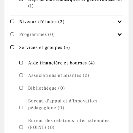
Apply Dép. de mathématiques et génie
(1)
industriel filter
industriel filter
Apply Niveaux d'études
Apply Niveaux d'études filter
Niveaux d'études (2)
filter
Programmes (0)
Apply Services et
Apply Services et groupes filter
Services et groupes (5)
groupes filter
Apply Aide
Apply Aide financière et bourses filter
Aide financière et bourses (4)
financière
et bourses
filter
Associations étudiantes (0)
Bibliothèque (0)
Bureau d'appui et d'innovation
pédagogique (0)
Bureau des relations internationales
(POINT) (0)