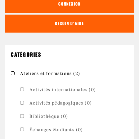
CONNEXION
BESOIN D'AIDE
CATÉGORIES
Apply Ateliers et
Apply Ateliers et formations filter
Ateliers et formations (2)
formations filter
Activités internationales (0)
Activités pédagogiques (0)
Bibliothèque (0)
Échanges étudiants (0)