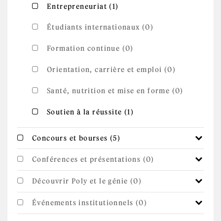
Apply Entrepreneuriat
Apply Entrepreneuriat filter
Entrepreneuriat (1)
filter
Étudiants internationaux (0)
Formation continue (0)
Orientation, carrière et emploi (0)
Santé, nutrition et mise en forme (0)
Apply Soutien à la
Apply Soutien à la réussite filter
Soutien à la réussite (1)
réussite filter
Apply Concours et
Apply Concours et bourses filter
Concours et bourses (5)
bourses filter
Conférences et présentations (0)
Découvrir Poly et le génie (0)
Événements institutionnels (0)