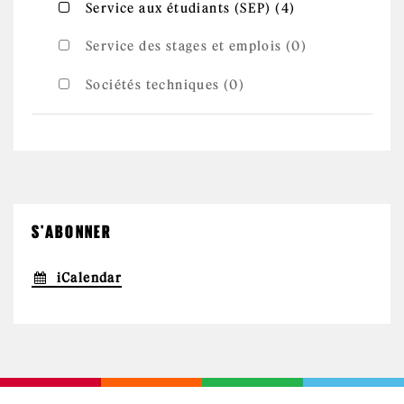
Apply
Apply Service aux étudiants (SEP) filter
Service aux étudiants (SEP) (4)
Service aux
étudiants
(SEP) filter
Service des stages et emplois (0)
Sociétés techniques (0)
S'ABONNER
iCalendar