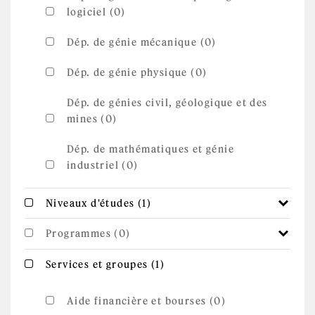
logiciel (0)
Dép. de génie mécanique (0)
Dép. de génie physique (0)
Dép. de génies civil, géologique et des
mines (0)
Dép. de mathématiques et génie
industriel (0)
Apply Niveaux d'études
Apply Niveaux d'études filter
Niveaux d'études (1)
filter
Programmes (0)
Apply Services et
Apply Services et groupes filter
Services et groupes (1)
groupes filter
Aide financière et bourses (0)