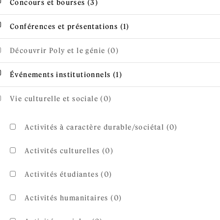
Apply Concours et bourses filter
Concours et bourses (3)
Apply Conférences et pré
Apply Conférences et présentations filter
Conférences et présentations (1)
Découvrir Poly et le génie (0)
Apply Événements instituti
Apply Événements institutionnels filter
Événements institutionnels (1)
Vie culturelle et sociale (0)
Activités à caractère durable/sociétal (0)
Activités culturelles (0)
Activités étudiantes (0)
Activités humanitaires (0)