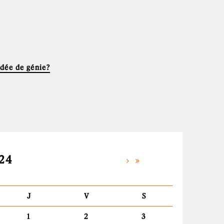
idée de génie?
24
J
V
S
1
2
3