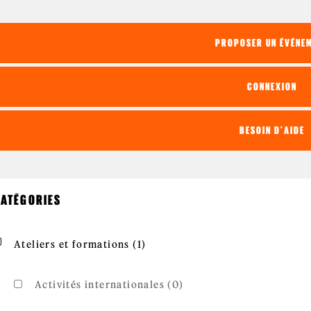
PROPOSER UN ÉVÉNE
CONNEXION
BESOIN D'AIDE
ATÉGORIES
Apply Ateliers et formations fil
Apply Ateliers et formations filter
Ateliers et formations (1)
Activités internationales (0)