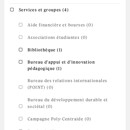
Apply Services et
Apply Services et groupes filter
Services et groupes (4)
groupes filter
Aide financière et bourses (0)
Associations étudiantes (0)
Apply Bibliothèque filter
Apply Bibliothèque filter
Bibliothèque (1)
Apply Bureau d'appui et d'innovation
Bureau d'appui et d'innovation
Apply Bureau d'appui et
pédagogique (1)
pédagogique filter
d'innovation pédagogique
filter
Bureau des relations internationales
(POINT) (0)
Bureau du développement durable et
sociétal (0)
Campagne Poly-Centraide (0)