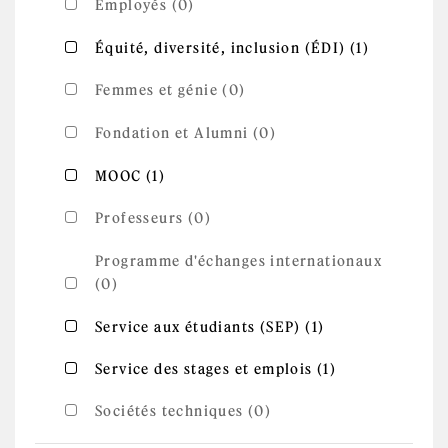
Employés (0)
Apply
Apply Équité, diversité, inclusion (ÉDI)
Équité, diversité, inclusion (ÉDI) (1)
Équité,
filter
diversité,
inclusion
Femmes et génie (0)
(ÉDI)
filter
Fondation et Alumni (0)
Apply MOOC filter
Apply MOOC filter
MOOC (1)
Professeurs (0)
Programme d'échanges internationaux
(0)
Apply
Apply Service aux étudiants (SEP) filter
Service aux étudiants (SEP) (1)
Service aux
étudiants
(SEP) filter
Apply
Apply Service des stages et emplois filter
Service des stages et emplois (1)
Service
des stages
et
Sociétés techniques (0)
emplois
filter