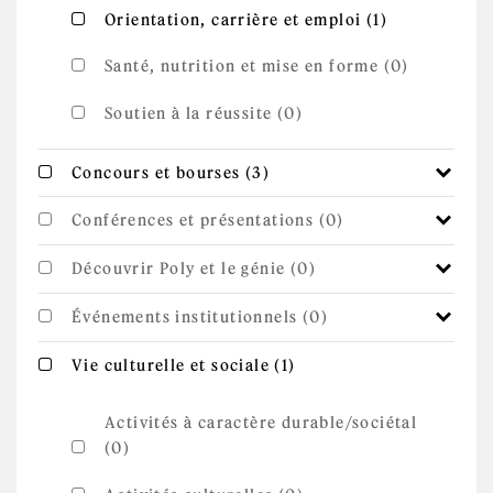
Apply
Apply Orientation, carrière et emploi
Orientation, carrière et emploi (1)
Orientation,
filter
carrière et
emploi
Santé, nutrition et mise en forme (0)
filter
Soutien à la réussite (0)
Apply Concours et
Apply Concours et bourses filter
Concours et bourses (3)
bourses filter
Conférences et présentations (0)
Découvrir Poly et le génie (0)
Événements institutionnels (0)
Apply Vie
Apply Vie culturelle et sociale filter
Vie culturelle et sociale (1)
culturelle et
sociale filter
Activités à caractère durable/sociétal
(0)