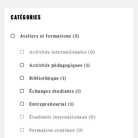
CATÉGORIES
Apply Ateliers et
Apply Ateliers et formations filter
Ateliers et formations (5)
formations filter
Activités internationales (0)
Apply Activités
Apply Activités pédagogiques filter
Activités pédagogiques (1)
pédagogiques
filter
Apply Bibliothèque filter
Apply Bibliothèque filter
Bibliothèque (1)
Apply Échanges
Apply Échanges étudiants filter
Échanges étudiants (1)
étudiants filter
Apply Entrepreneuriat
Apply Entrepreneuriat filter
Entrepreneuriat (1)
filter
Étudiants internationaux (0)
Formation continue (0)