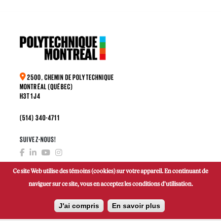
2500, CHEMIN DE POLYTECHNIQUE
MONTRÉAL (QUÉBEC)
H3T 1J4
(514) 340-4711
SUIVEZ-NOUS!
Ce site Web utilise des témoins (cookies) sur votre appareil. En continuant de
naviguer sur ce site, vous en acceptez les conditions d'utilisation.
FAIRE UN DON
J'ai compris
En savoir plus