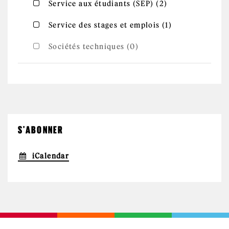
Apply
Apply Service aux étudiants (SEP) filter
Service aux étudiants (SEP) (2)
Service aux
étudiants
(SEP) filter
Apply
Apply Service des stages et emplois filter
Service des stages et emplois (1)
Service
des stages
et
Sociétés techniques (0)
emplois
filter
S'ABONNER
iCalendar