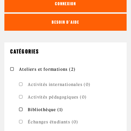
CONNEXION
BESOIN D'AIDE
CATÉGORIES
Apply Ateliers et
Apply Ateliers et formations filter
Ateliers et formations (2)
formations filter
Activités internationales (0)
Activités pédagogiques (0)
Apply Bibliothèque filter
Apply Bibliothèque filter
Bibliothèque (1)
Échanges étudiants (0)