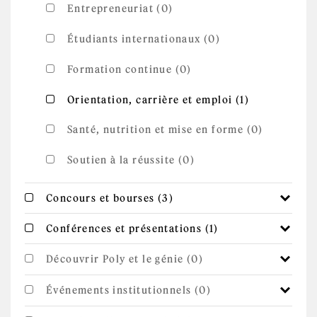
Entrepreneuriat (0)
Étudiants internationaux (0)
Formation continue (0)
Apply
Apply Orientation, carrière et emploi
Orientation, carrière et emploi (1)
Orientation,
filter
carrière et
emploi
Santé, nutrition et mise en forme (0)
filter
Soutien à la réussite (0)
Apply Concours et
Apply Concours et bourses filter
Concours et bourses (3)
bourses filter
Apply
Apply Conférences et présentations filter
Conférences et présentations (1)
Conférences
et
présentations
Découvrir Poly et le génie (0)
filter
Événements institutionnels (0)