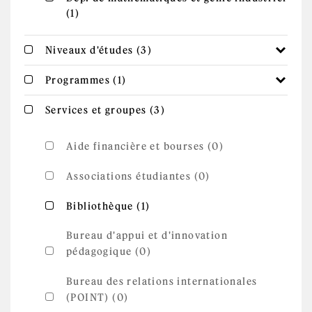
Apply Dép. de mathématiques et génie
(1)
industriel filter
industriel filter
Apply Niveaux d'études
Apply Niveaux d'études filter
Niveaux d'études (3)
filter
Apply Programmes filter
Apply Programmes filter
Programmes (1)
Apply Services et
Apply Services et groupes filter
Services et groupes (3)
groupes filter
Aide financière et bourses (0)
Associations étudiantes (0)
Apply Bibliothèque filter
Apply Bibliothèque filter
Bibliothèque (1)
Bureau d'appui et d'innovation
pédagogique (0)
Bureau des relations internationales
(POINT) (0)