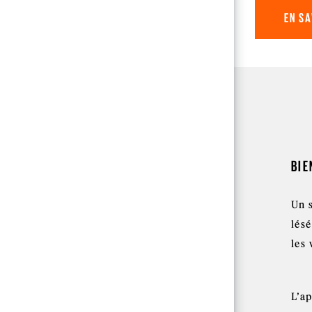
EN SA
BIE
Un 
lés
les 
L’ap