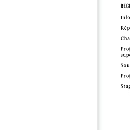
REC
Inf
Rép
Cha
Pro
sup
Sou
Pro
Sta