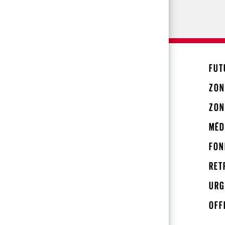
FUT
ZON
ZON
MÉD
FON
RET
URG
OFF