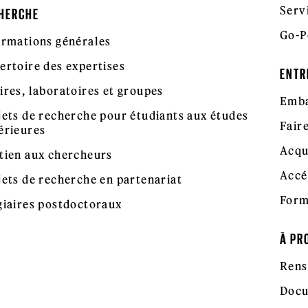
Serv
HERCHE
Go-P
ormations générales
ertoire des expertises
ENTR
ires, laboratoires et groupes
Emba
jets de recherche pour étudiants aux études
Fair
érieures
Acqu
tien aux chercheurs
Accé
jets de recherche en partenariat
Form
giaires postdoctoraux
À PR
Rens
Docu