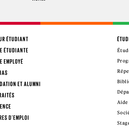
UR ÉTUDIANT
ÉTUD
E ÉTUDIANTE
Étud
Prog
E EMPLOYÉ
Répe
IAS
Bibl
DATION ET ALUMNI
Dépa
RAITÉS
Aide
ENCE
Soci
RES D'EMPLOI
Stag