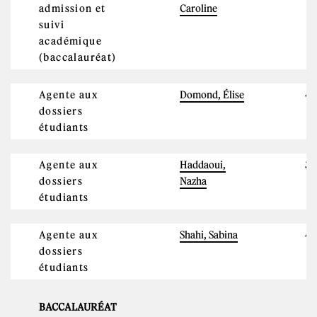
admission et
Caroline
suivi
académique
(baccalauréat)
Agente aux
Domond, Élise
4
dossiers
étudiants
Agente aux
Haddaoui,
3
dossiers
Nazha
étudiants
Agente aux
Shahi, Sabina
4
dossiers
étudiants
BACCALAURÉAT