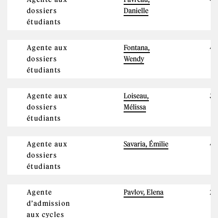
dossiers
Danielle
étudiants
Agente aux
Fontana,
4
dossiers
Wendy
étudiants
Agente aux
Loiseau,
3
dossiers
Mélissa
étudiants
Agente aux
Savaria, Émilie
4
dossiers
étudiants
Agente
Pavlov, Elena
2
d’admission
aux cycles