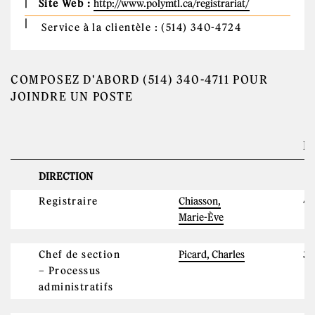
Site Web :
http://www.polymtl.ca/registrariat/
Service à la clientèle : (514) 340-4724
COMPOSEZ D'ABORD (514) 340-4711 POUR
JOINDRE UN POSTE
P
DIRECTION
Registraire
Chiasson,
43
Marie-Ève
Chef de section
Picard, Charles
3
– Processus
administratifs