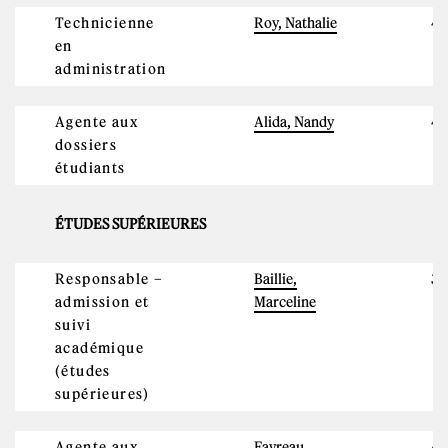
Technicienne
Roy, Nathalie
4
en
administration
Agente aux
Alida, Nandy
4
dossiers
étudiants
ÉTUDES SUPÉRIEURES
Responsable –
Baillie,
3
admission et
Marceline
suivi
académique
(études
supérieures)
Agente aux
Favreau,
4