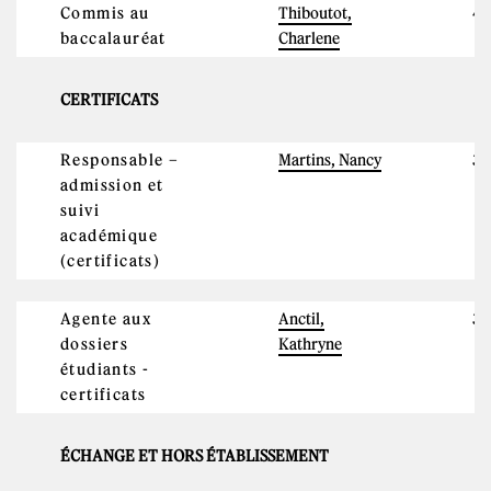
Commis au
Thiboutot,
4
baccalauréat
Charlene
CERTIFICATS
Responsable –
Martins, Nancy
3
admission et
suivi
académique
(certificats)
Agente aux
Anctil,
38
dossiers
Kathryne
étudiants -
certificats
ÉCHANGE ET HORS ÉTABLISSEMENT