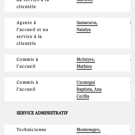
clientèle
Agente à
Samarseva,
5
l’accueil et au
Natalya
service à la
clientèle
Commis à
McIntyre,
4
l'accueil
Mathieu
Commis à
Uzcategui
4
l'accueil
Baptista, Ana
Cecilia
SERVICE ADMINISTRATIF
Technicienne
Montenegro,
4