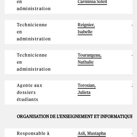
en
Carminsa Soleil
administration
Technicienne
Reignier,
4
en
Isabelle
administration
Technicienne
Tourangeau,
4
en
Nathalie
administration
Agente aux
Torosian,
3
dossiers
Julieta
étudiants
ORGANISATION DE L'ENSEIGNEMENT ET INFORMATIQUE 
Responsable à
Asli, Mustapha
4