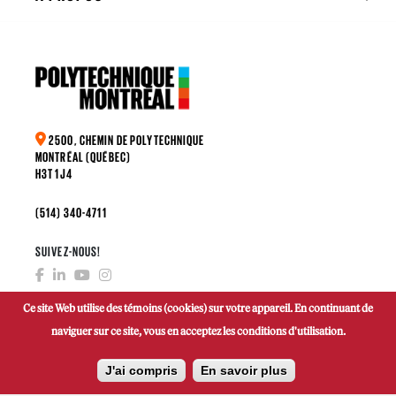
2500, CHEMIN DE POLYTECHNIQUE
MONTRÉAL (QUÉBEC)
H3T 1J4
(514) 340-4711
SUIVEZ-NOUS!
Ce site Web utilise des témoins (cookies) sur votre appareil. En continuant de
naviguer sur ce site, vous en acceptez les conditions d'utilisation.
FAIRE UN DON
J'ai compris
En savoir plus