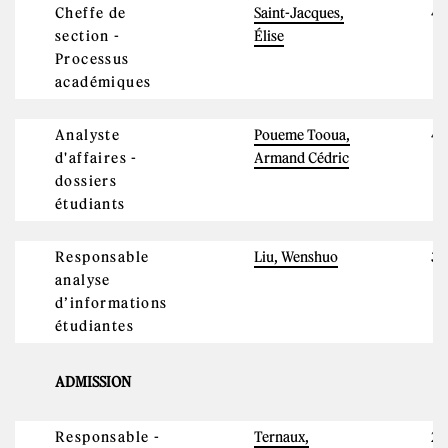
Cheffe de
Saint-Jacques,
4
section -
Élise
Processus
académiques
Analyste
Poueme Tooua,
4
d'affaires -
Armand Cédric
dossiers
étudiants
Responsable
Liu, Wenshuo
3
analyse
d’informations
étudiantes
ADMISSION
Responsable -
Ternaux,
2