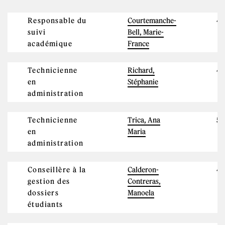
Responsable du
Courtemanche-
4
suivi
Bell, Marie-
académique
France
Technicienne
Richard,
4
en
Stéphanie
administration
Technicienne
Trica, Ana
5
en
Maria
administration
Conseillère à la
Calderon-
4
gestion des
Contreras,
dossiers
Manoela
étudiants