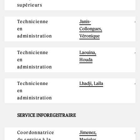
supérieurs
Technicienne
Janis-
4
en
Collongues,
administration
Véronique
Technicienne
Laouina,
47
en
Houda
administration
Technicienne
Lhadji, Laïla
4
en
administration
SERVICE INFOREGISTRAIRE
Coordonnatrice
Jimenez,
4
du service à la
Marielos