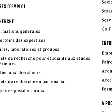
Soci
RES D'EMPLOI
Stag
Serv
HERCHE
Go-P
ormations générales
ertoire des expertises
ENTR
ires, laboratoires et groupes
Emba
jets de recherche pour étudiants aux études
Fair
érieures
Acqu
tien aux chercheurs
Accé
jets de recherche en partenariat
Form
giaires postdoctoraux
À PR