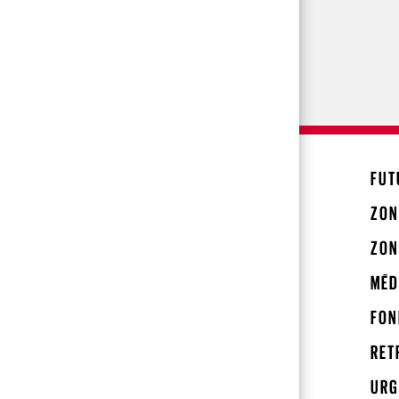
FUT
ZON
ZON
MÉD
FON
RET
URG