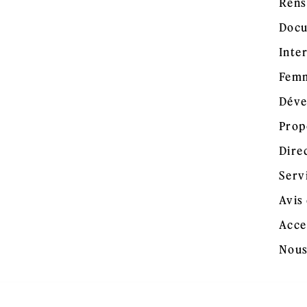
Rens
Docu
Inte
Femm
Déve
Prop
Dire
Serv
Avis 
Acce
Nous