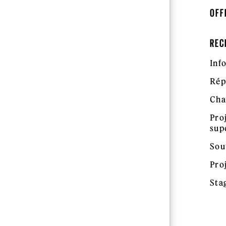
OFF
REC
Inf
Rép
Cha
Pro
sup
Sou
Pro
Sta