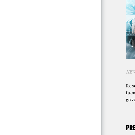
NE
Res
fac
gov
PR