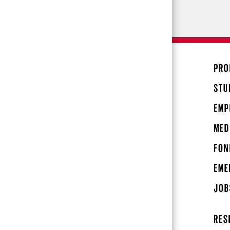
PRO
STU
EMP
MED
FON
EME
JOB
RES