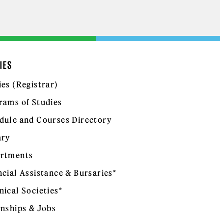
IES
ies (Registrar)
rams of Studies
dule and Courses Directory
ary
rtments
ncial Assistance & Bursaries*
nical Societies*
rnships & Jobs