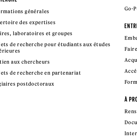
Go-P
ormations générales
ertoire des expertises
ENTR
ires, laboratoires et groupes
Emba
jets de recherche pour étudiants aux études
Fair
érieures
Acqu
tien aux chercheurs
Accé
jets de recherche en partenariat
Form
giaires postdoctoraux
À PR
Rens
Docu
Inte