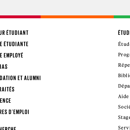
UR ÉTUDIANT
ÉTUD
E ÉTUDIANTE
Étud
Prog
E EMPLOYÉ
Répe
IAS
Bibl
DATION ET ALUMNI
Dépa
RAITÉS
Aide
ENCE
Soci
RES D'EMPLOI
Stag
Serv
HERCHE