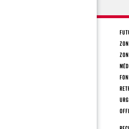
FUT
ZON
ZON
MÉD
FON
RET
URG
OFF
REC