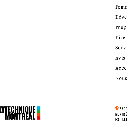
Femm
Déve
Prop
Dire
Serv
Avis 
Acce
Nous
2500
MONTRÉ
H3T 1J