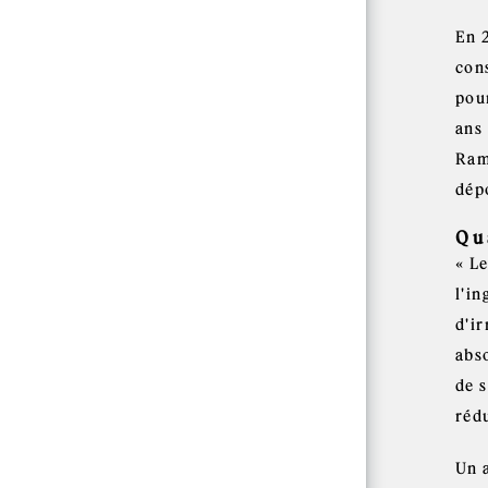
En 
con
pour
ans 
Ram
dépo
Qu
« Le
l'i
d'i
abso
de 
rédu
Un 