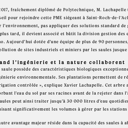
2017, fraîchement diplômé de Polytechnique, M. Lachapelle t
seil pour rejoindre cette PME siégeant à Saint-Roch-de-l'Ac
 l’environnement, pas appliquer des solutions standard de gé
plus tard, il devient associé et bâtit la division gestion des
o. Aujourd’hui dotée d’une équipe de plus de 90 personnes, 
llution de sites industriels et miniers par les saules jusqu
and l’ingénierie et la nature collaborent
 saule possède des caractéristiques biologiques exceptionne
ngénierie environnementale. Ses plantations permettent de r
rrigation contrôlée », explique Xavier Lachapelle. Cet arbre
rbant l'eau du sol par ses racines avant de la rejeter dans 
saules peut ainsi traiter jusqu'à 30 000 litres d'eau quotid
isant significativement les volumes à gérer par les station
autre avantage majeur réside dans la capacité des saules à a