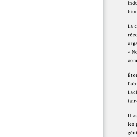
indu
bio
La 
réc
org
« No
com
Éto
l'o
Lac
fair
Il 
les 
géni