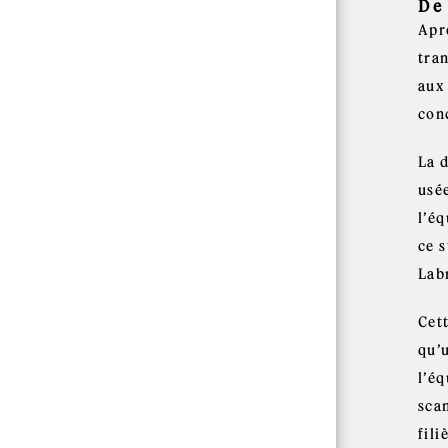
De
Apr
tran
aux 
con
La 
usé
l’éq
ce s
Lab
Cet
qu’
l’éq
scan
fili