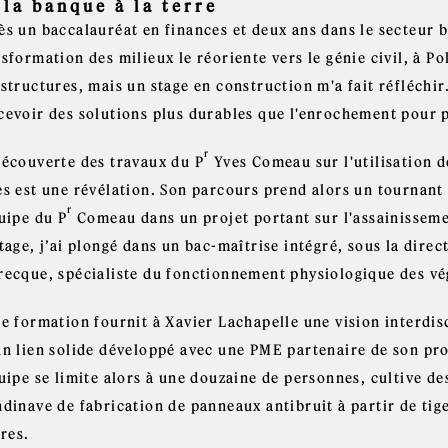
 la banque à la terre
ès un baccalauréat en finances et deux ans dans le secteur b
sformation des milieux le réoriente vers le génie civil, à P
structures, mais un stage en construction m'a fait réfléchi
cevoir des solutions plus durables que l'enrochement pour pr
r
découverte des travaux du P
Yves Comeau sur l'utilisation d
es est une révélation. Son parcours prend alors un tournant 
r
uipe du P
Comeau dans un projet portant sur l'assainissemen
tage, j’ai plongé dans un bac-maîtrise intégré, sous la direc
recque, spécialiste du fonctionnement physiologique des vég
te formation fournit à Xavier Lachapelle une vision interdis
un lien solide développé avec une PME partenaire de son proj
uipe se limite alors à une douzaine de personnes, cultive de
dinave de fabrication de panneaux antibruit à partir de tige
ères.