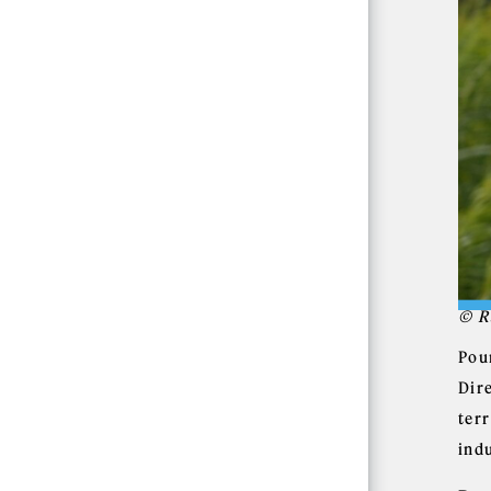
© R
Pour
Dire
ter
indu