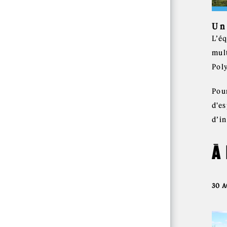
Un
L’é
mul
Poly
Pou
d'es
d’i
À
30 