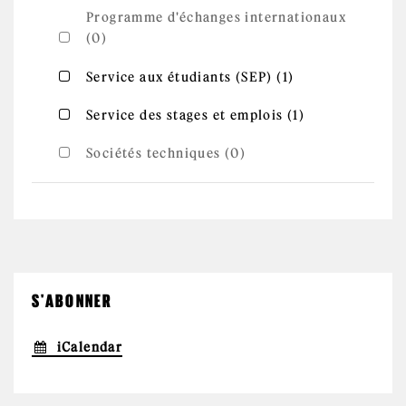
Programme d'échanges internationaux
(0)
Apply
Apply Service aux étudiants (SEP) filter
Service aux étudiants (SEP) (1)
Service aux
étudiants
(SEP) filter
Apply
Apply Service des stages et emplois filter
Service des stages et emplois (1)
Service
des stages
et
Sociétés techniques (0)
emplois
filter
S'ABONNER
iCalendar