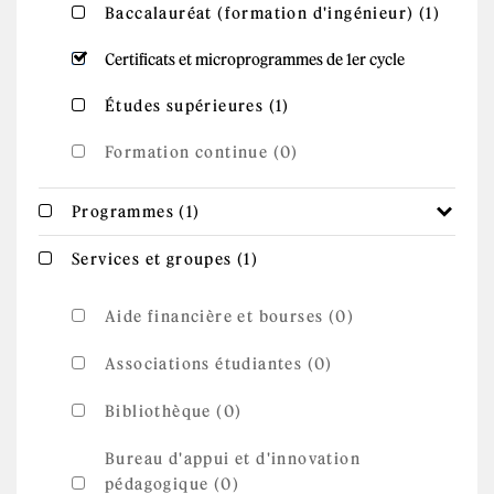
Apply
Apply Baccalauréat (formation
Baccalauréat (formation d'ingénieur) (1)
Baccal
d'ingénieur) filter
(form
d'ingé
Remove Certificats et microprogrammes
Certificats et microprogrammes de 1er cycle
filter
de 1er cycle filter
Apply Études
Apply Études supérieures filter
Études supérieures (1)
supérieures filter
Formation continue (0)
Apply Programmes filter
Apply Programmes filter
Programmes (1)
Apply Services et
Apply Services et groupes filter
Services et groupes (1)
groupes filter
Aide financière et bourses (0)
Associations étudiantes (0)
Bibliothèque (0)
Bureau d'appui et d'innovation
pédagogique (0)