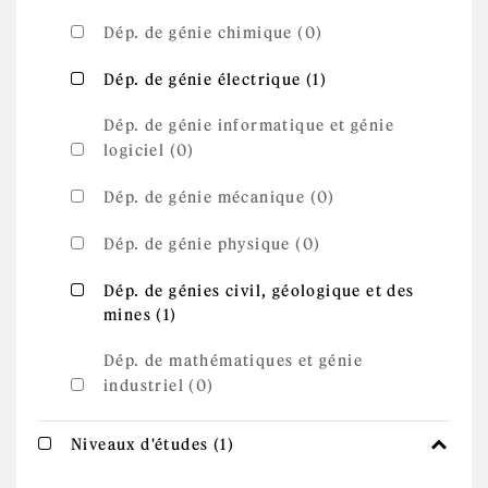
Dép. de génie chimique (0)
Apply Dép. de
Apply Dép. de génie électrique filter
Dép. de génie électrique (1)
génie
électrique
filter
Dép. de génie informatique et génie
logiciel (0)
Dép. de génie mécanique (0)
Dép. de génie physique (0)
Apply Dép. de génies civil, géologique et
Dép. de génies civil, géologique et des
Apply Dép. de génies civil,
mines (1)
des mines filter
géologique et des mines filter
Dép. de mathématiques et génie
industriel (0)
Apply Niveaux d'études
Apply Niveaux d'études filter
Niveaux d'études (1)
filter